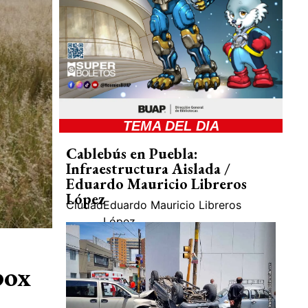
TEMA DEL DIA
Cablebús en Puebla:
Infraestructura Aislada /
Eduardo Mauricio Libreros
López
Ciudad
Eduardo Mauricio Libreros
López
pox