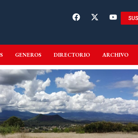
SUS
EMAS
AUTORES
GENEROS
DIRECTORIO
ARCH
S
GENEROS
DIRECTORIO
ARCHIVO