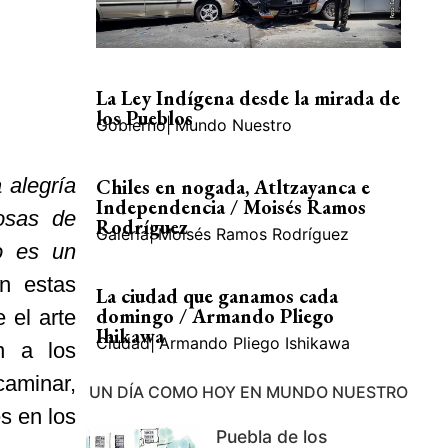
La Ley Indígena desde la mirada de
los Pueblos
Gobierno
|
Mundo Nuestro
 alegría
Chiles en nogada, Atltzayanca e
Independencia / Moisés Ramos
osas de
Rodríguez
Galería
|
Moisés Ramos Rodríguez
o es un
n estas
La ciudad que ganamos cada
domingo / Armando Pliego
 el arte
Ihikawa
Ciudad
|
Armando Pliego Ishikawa
n a los
caminar,
UN DÍA COMO HOY EN MUNDO NUESTRO
es en los
Puebla de los