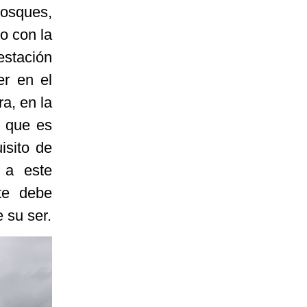
osques,
o con la
estación
er en el
ra, en la
s que es
isito de
 a este
te debe
 su ser.