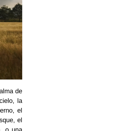
l alma de
ielo, la
erno, el
sque, el
o, o una