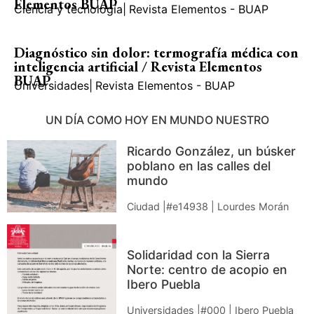
Elementos BUAP
Ciencia y tecnología
|
Revista Elementos - BUAP
Diagnóstico sin dolor: termografía médica con
inteligencia artificial / Revista Elementos
BUAP
Universidades
|
Revista Elementos - BUAP
UN DÍA COMO HOY EN MUNDO NUESTRO
Ricardo González, un búsker
poblano en las calles del
mundo
Ciudad |#e14938 | Lourdes Morán
Solidaridad con la Sierra
Norte: centro de acopio en
Ibero Puebla
Universidades |#000 | Ibero Puebla