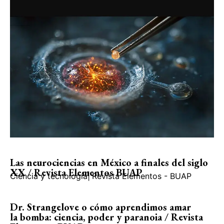
Las neurociencias en México a finales del siglo
XX / Revista Elementos BUAP
Ciencia y tecnología
|
Revista Elementos - BUAP
Dr. Strangelove o cómo aprendimos amar
la bomba: ciencia, poder y paranoia / Revista