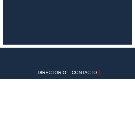
DIRECTORIO
CONTACTO
APOYA AL PERIODISMO INDEPENDIENTE
SUSCRIBETE