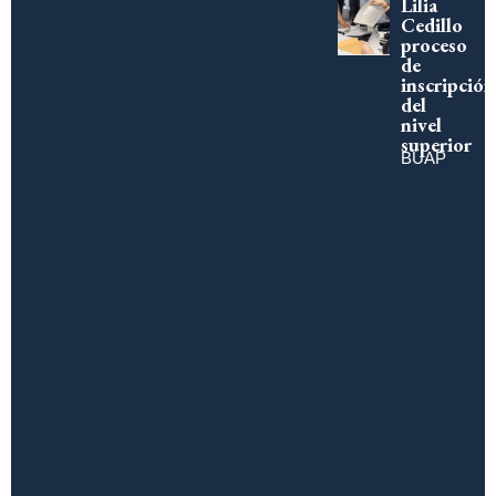
Lilia
Cedillo
proceso
de
inscripción
del
nivel
superior
BUAP