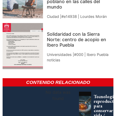
poblano en las calles del
mundo
Ciudad |#e14938 | Lourdes Morán
Solidaridad con la Sierra
Norte: centro de acopio en
Ibero Puebla
Universidades |#000 | Ibero Puebla
noticias
CONTENIDO RELACIONADO
No data was
Tecnología
found
reproducti
para
conservar
vida /