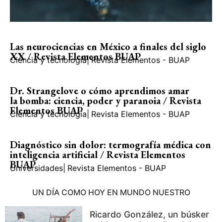
Las neurociencias en México a finales del siglo
XX / Revista Elementos BUAP
Ciencia y tecnología
|
Revista Elementos - BUAP
Dr. Strangelove o cómo aprendimos amar
la bomba: ciencia, poder y paranoia / Revista
Elementos BUAP
Ciencia y tecnología
|
Revista Elementos - BUAP
Diagnóstico sin dolor: termografía médica con
inteligencia artificial / Revista Elementos
BUAP
Universidades
|
Revista Elementos - BUAP
UN DÍA COMO HOY EN MUNDO NUESTRO
Ricardo González, un búsker