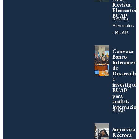
Revista
Elementos
BUAP
Revista
Elementos
- BUAP
Convoca
Banco
Interameri
de
Desarrollo
a
investigad
BUAP
para
análisis
internacion
BUAP
Supervisa
Rectora