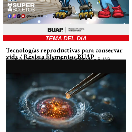
TEMA DEL DIA
Tecnologías reproductivas para conservar
vida / Revista Elementos BUAP
Ciencia y tecnología
Revista Elementos - BUAP