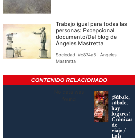
Trabajo igual para todas las
personas: Excepcional
documento/Del blog de
Ángeles Mastretta
Sociedad |#c874a5 | Ángeles
Mastretta
CONTENIDO RELACIONADO
No data was
¡Súbale,
found
súbale,
hay
lugares!
Crónicas
de
viaje /
Luis