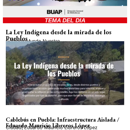
TEMA DEL DIA
La Ley Indígena desde la mirada de los
Pueblos
Gobierno
Mundo Nuestro
Cablebús en Puebla: Infraestructura Aislada /
Eduardo Mauricio Libreros López
Ciudad
|
Eduardo Mauricio Libreros López