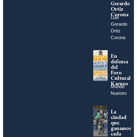
Gerardo
Ortiz
Corona
Luis
Gerardo
Ortiz
Corona
En
defensa
del
Foro
Cultural
Karuzo
Mundo
Nuestro
La
ciudad
que
ganamos
cada