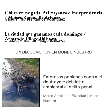
Chiles en nogada, Atltzayanca e Independencia
/ Moisés Ramos Rodríguez
Galería
|
Moisés Ramos Rodríguez
La ciudad que ganamos cada domingo /
Armando Pliego Ihikawa
Ciudad
|
Armando Pliego Ishikawa
UN DÍA COMO HOY EN MUNDO NUESTRO
Empresas poblanas contra el
río Atoyac: del delito
ambiental al delito penal
Medio Ambiente |#61bd6d | Mundo
Nuestro