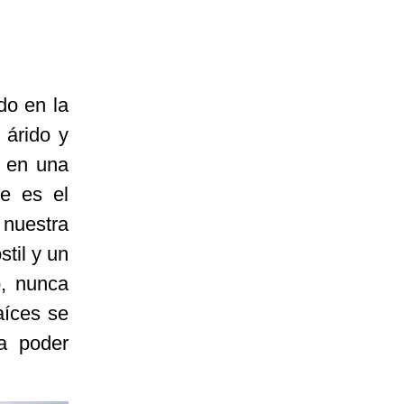
do en la
 árido y
a en una
te es el
nuestra
til y un
o, nunca
aíces se
a poder