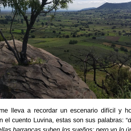
e lleva a recordar un escenario difícil y ho
n el cuento Luvina, estas son sus palabras: “
d
llas barrancas suben los sueños; pero yo lo ú