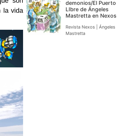
que son
demonios/El Puerto
LIbre de Ángeles
 la vida
Mastretta en Nexos
Revista Nexos | Ángeles
Mastretta