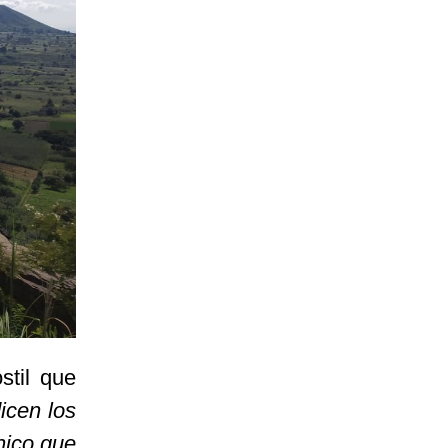
stil que
icen los
nico que