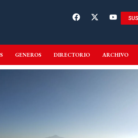
SUS
EMAS
AUTORES
GENEROS
DIRECTORIO
ARCH
S
GENEROS
DIRECTORIO
ARCHIVO