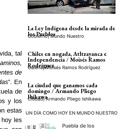
La Ley Indígena desde la mirada de
los Pueblos
Gobierno
|
Mundo Nuestro
ida, tal
Chiles en nogada, Atltzayanca e
Independencia / Moisés Ramos
caminos,
Rodríguez
Galería
|
Moisés Ramos Rodríguez
entes de
das
”. En
La ciudad que ganamos cada
domingo / Armando Pliego
cuela de
Ihikawa
Ciudad
|
Armando Pliego Ishikawa
os y los
on estas
UN DÍA COMO HOY EN MUNDO NUESTRO
 hoy les
Puebla de los