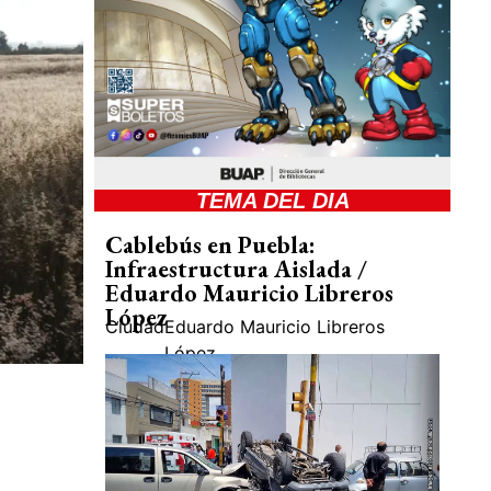
TEMA DEL DIA
Cablebús en Puebla:
Infraestructura Aislada /
Eduardo Mauricio Libreros
López
Ciudad
Eduardo Mauricio Libreros
López