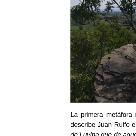
La primera metáfora m
describe Juan Rulfo e
de Luvina que de aque