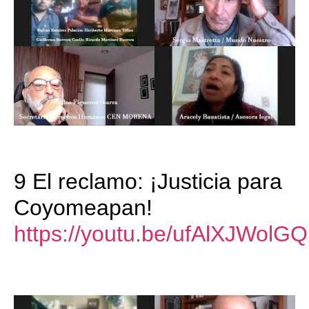
9 El reclamo: ¡Justicia para
Coyomeapan!
https://youtu.be/ufAlXJWolGQ