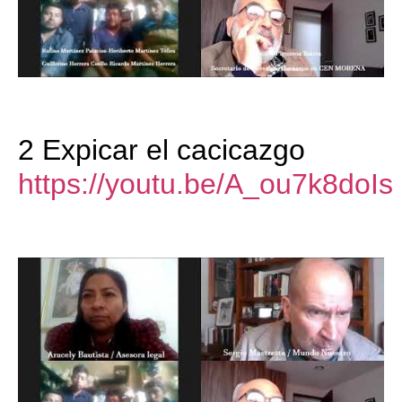
2 Expicar el cacicazgo
https://youtu.be/A_ou7k8doIs