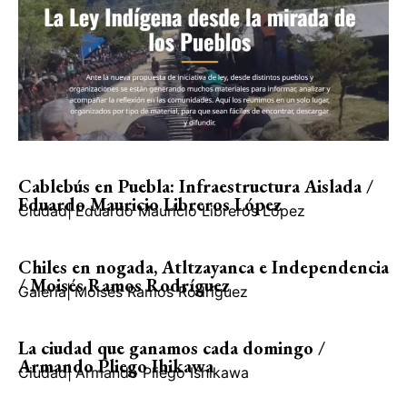
Cablebús en Puebla: Infraestructura Aislada /
Eduardo Mauricio Libreros López
Ciudad
|
Eduardo Mauricio Libreros López
Chiles en nogada, Atltzayanca e Independencia
/ Moisés Ramos Rodríguez
Galería
|
Moisés Ramos Rodríguez
La ciudad que ganamos cada domingo /
Armando Pliego Ihikawa
Ciudad
|
Armando Pliego Ishikawa