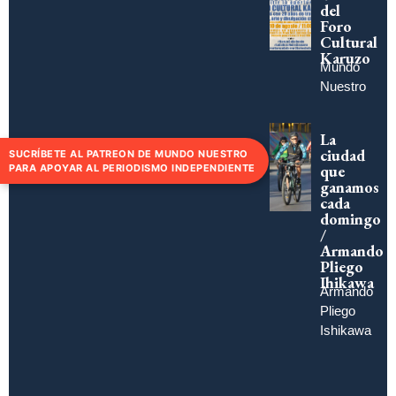
del
Foro
Cultural
Karuzo
Mundo
Nuestro
La
ciudad
SUCRÍBETE AL PATREON DE MUNDO NUESTRO
que
PARA APOYAR AL PERIODISMO INDEPENDIENTE
ganamos
cada
domingo
/
Armando
Pliego
Ihikawa
Armando
Pliego
Ishikawa