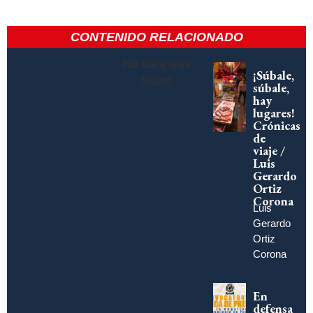
CONTENIDO RELACIONADO
No data was
¡Súbale,
found
súbale,
hay
lugares!
Crónicas
de
viaje /
Luis
Gerardo
Ortiz
Corona
Luis
Gerardo
Ortiz
Corona
En
defensa