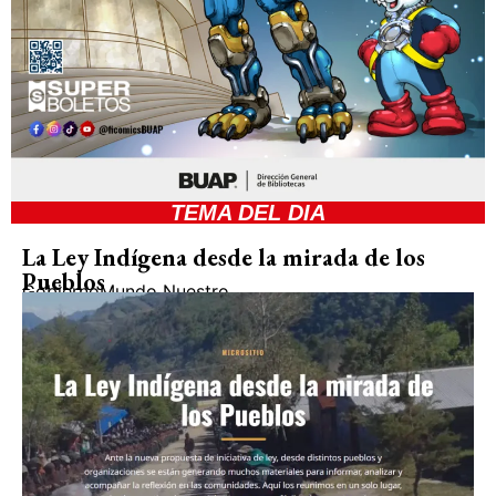
TEMA DEL DIA
La Ley Indígena desde la mirada de los
Pueblos
Gobierno
Mundo Nuestro