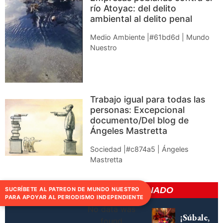
río Atoyac: del delito
ambiental al delito penal
Medio Ambiente |#61bd6d | Mundo
Nuestro
Trabajo igual para todas las
personas: Excepcional
documento/Del blog de
Ángeles Mastretta
Sociedad |#c874a5 | Ángeles
Mastretta
CONTENIDO RELACIONADO
SUCRÍBETE AL PATREON DE MUNDO NUESTRO
PARA APOYAR AL PERIODISMO INDEPENDIENTE
No data was
¡Súbale,
found