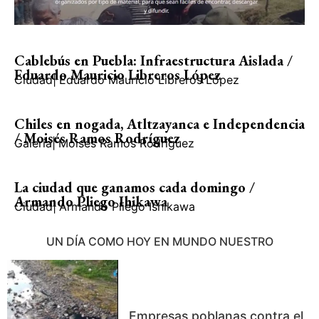
Cablebús en Puebla: Infraestructura Aislada /
Eduardo Mauricio Libreros López
Ciudad
|
Eduardo Mauricio Libreros López
Chiles en nogada, Atltzayanca e Independencia
/ Moisés Ramos Rodríguez
Galería
|
Moisés Ramos Rodríguez
La ciudad que ganamos cada domingo /
Armando Pliego Ihikawa
Ciudad
|
Armando Pliego Ishikawa
UN DÍA COMO HOY EN MUNDO NUESTRO
Empresas poblanas contra el