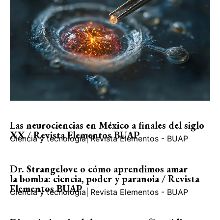
Las neurociencias en México a finales del siglo
XX / Revista Elementos BUAP
Ciencia y tecnología
|
Revista Elementos - BUAP
Dr. Strangelove o cómo aprendimos amar
la bomba: ciencia, poder y paranoia / Revista
Elementos BUAP
Ciencia y tecnología
|
Revista Elementos - BUAP