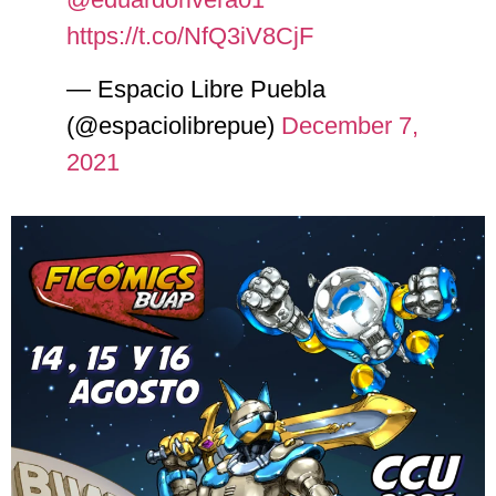
https://t.co/NfQ3iV8CjF
— Espacio Libre Puebla
(@espaciolibrepue)
December 7,
2021