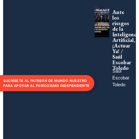
Ante
los
riesgos
de la
Inteligenci
Artificial,
¡Actuar
Ya! /
Saúl
Escobar
Toledo
Saúl
Escobar
SUCRÍBETE AL PATREON DE MUNDO NUESTRO
Toledo
PARA APOYAR AL PERIODISMO INDEPENDIENTE