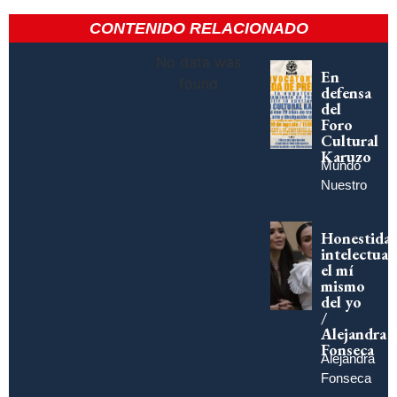
CONTENIDO RELACIONADO
No data was
En
found
defensa
del
Foro
Cultural
Karuzo
Mundo
Nuestro
Honestida
intelectual:
el mí
mismo
del yo
/
Alejandra
Fonseca
Alejandra
Fonseca