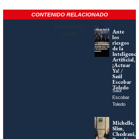
CONTENIDO RELACIONADO
No data was
Ante
found
los
riesgos
de la
Inteligenci
Artificial,
¡Actuar
Ya! /
Saúl
Escobar
Toledo
Saúl
Escobar
Toledo
Michelle,
Slim,
Chedraui,