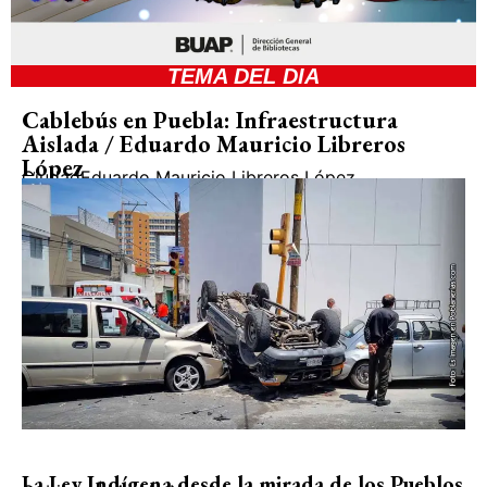
TEMA DEL DIA
Cablebús en Puebla: Infraestructura
Aislada / Eduardo Mauricio Libreros
López
Ciudad
Eduardo Mauricio Libreros López
La Ley Indígena desde la mirada de los Pueblos