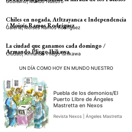
Gobierno
|
Mundo Nuestro
Chiles en nogada, Atltzayanca e Independencia
/ Moisés Ramos Rodríguez
Galería
|
Moisés Ramos Rodríguez
La ciudad que ganamos cada domingo /
Armando Pliego Ihikawa
Ciudad
|
Armando Pliego Ishikawa
UN DÍA COMO HOY EN MUNDO NUESTRO
Puebla de los demonios/El
Puerto LIbre de Ángeles
Mastretta en Nexos
Revista Nexos | Ángeles Mastretta