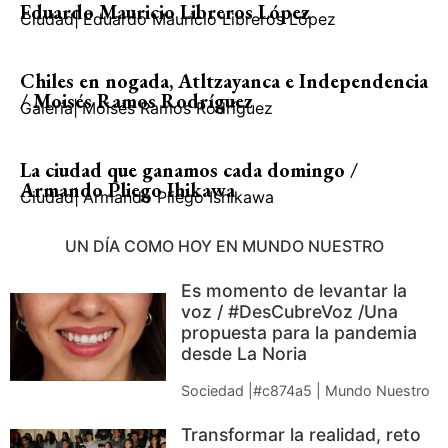
Eduardo Mauricio Libreros López
Ciudad
|
Eduardo Mauricio Libreros López
Chiles en nogada, Atltzayanca e Independencia
/ Moisés Ramos Rodríguez
Galería
|
Moisés Ramos Rodríguez
La ciudad que ganamos cada domingo /
Armando Pliego Ihikawa
Ciudad
|
Armando Pliego Ishikawa
UN DÍA COMO HOY EN MUNDO NUESTRO
Es momento de levantar la
voz / #DesCubreVoz /Una
propuesta para la pandemia
desde La Noria
Sociedad |#c874a5 | Mundo Nuestro
Transformar la realidad, reto