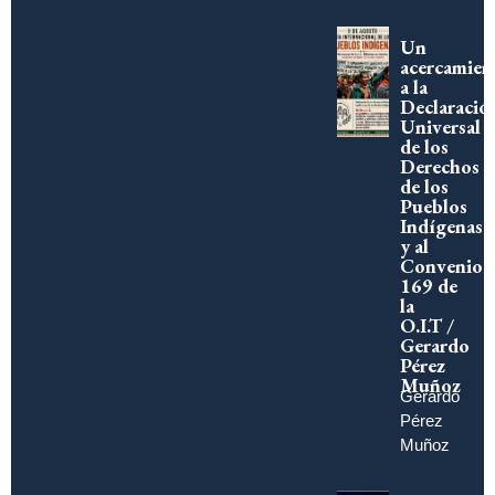
Un
acercamien
a la
Declaració
Universal
de los
Derechos
de los
Pueblos
Indígenas
y al
Convenio
169 de
la
O.I.T /
Gerardo
Pérez
Muñoz
Gerardo
Pérez
Muñoz