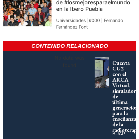
de #losmejoresparaelmundo
en la Ibero Puebla
Universidades |#000 | Fernando
Fernández Font
CONTENIDO RELACIONADO
No data was
Cuenta
found
CU2
con el
ARCA
Virtual,
simulador
de
última
generación
para la
enseñanza
de la
radioterapi
BUAP