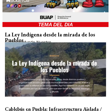
TEMA DEL DIA
La Ley Indígena desde la mirada de los
Pueblos
Gobierno
Mundo Nuestro
Cablebús en Puebla: Infraestructura Aislada /