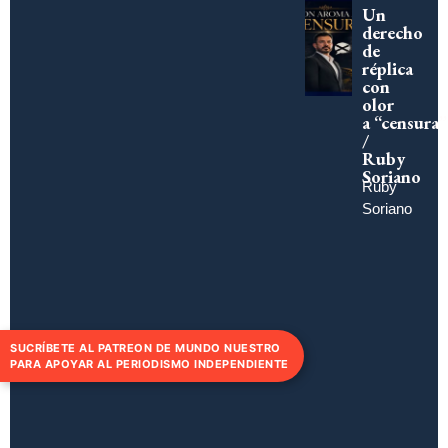
Un
derecho
de
réplica
con
olor
a “censura”
/
Ruby
Soriano
Ruby
Soriano
SUCRÍBETE AL PATREON DE MUNDO NUESTRO
PARA APOYAR AL PERIODISMO INDEPENDIENTE