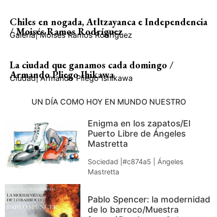
Chiles en nogada, Atltzayanca e Independencia
/ Moisés Ramos Rodríguez
Galería
|
Moisés Ramos Rodríguez
La ciudad que ganamos cada domingo /
Armando Pliego Ihikawa
Ciudad
|
Armando Pliego Ishikawa
UN DÍA COMO HOY EN MUNDO NUESTRO
Enigma en los zapatos/El
Puerto Libre de Ángeles
Mastretta
Sociedad |#c874a5 | Ángeles
Mastretta
Pablo Spencer: la modernidad
de lo barroco/Muestra