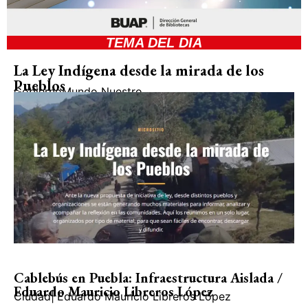
TEMA DEL DIA
La Ley Indígena desde la mirada de los
Pueblos
Gobierno
Mundo Nuestro
Cablebús en Puebla: Infraestructura Aislada /
Eduardo Mauricio Libreros López
Ciudad
|
Eduardo Mauricio Libreros López