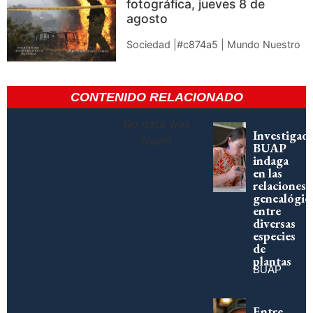
fotográfica, jueves 8 de
agosto
Sociedad |#c874a5 | Mundo Nuestro
CONTENIDO RELACIONADO
No data was
Investigad
found
BUAP
indaga
en las
relaciones
genealógic
entre
diversas
especies
de
plantas
BUAP
Entre