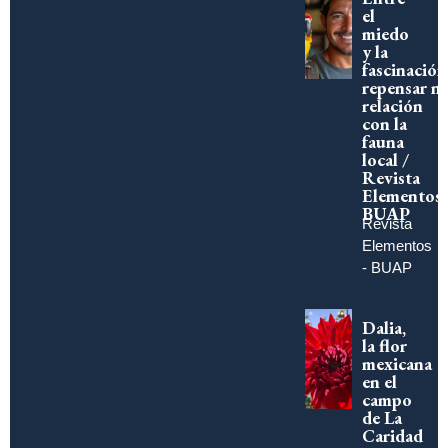
el
miedo
y la
fascinación
repensar n
relación
con la
fauna
local /
Revista
Elementos
BUAP
Revista
Elementos
- BUAP
Dalia,
la flor
mexicana
en el
campo
de La
Caridad