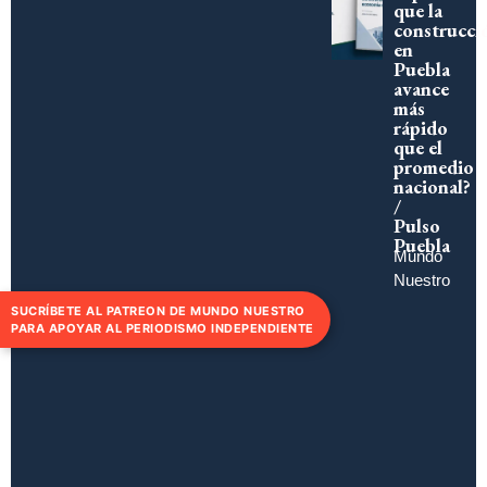
que la
construcci
en
Puebla
avance
más
rápido
que el
promedio
nacional?
/
Pulso
Puebla
Mundo
Nuestro
SUCRÍBETE AL PATREON DE MUNDO NUESTRO
PARA APOYAR AL PERIODISMO INDEPENDIENTE