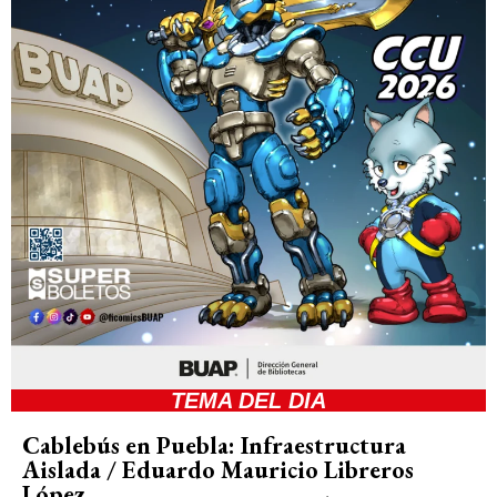
TEMA DEL DIA
Cablebús en Puebla: Infraestructura
Aislada / Eduardo Mauricio Libreros
López