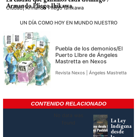
Armando Pliego Ihikawa
Ciudad
|
Armando Pliego Ishikawa
UN DÍA COMO HOY EN MUNDO NUESTRO
Puebla de los demonios/El
Puerto LIbre de Ángeles
Mastretta en Nexos
Revista Nexos | Ángeles Mastretta
CONTENIDO RELACIONADO
No data was
La Ley
found
Indígena
desde
la