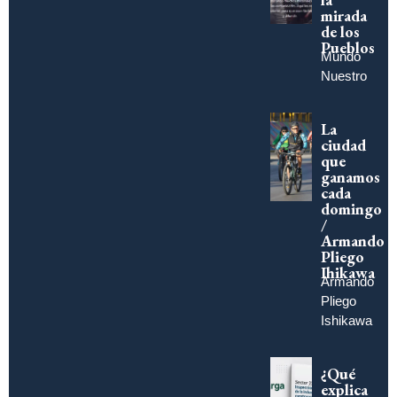
mirada
de los
Pueblos
Mundo
Nuestro
La
ciudad
que
ganamos
cada
domingo
/
Armando
Pliego
Ihikawa
Armando
Pliego
Ishikawa
¿Qué
explica