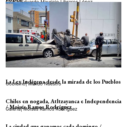
Ciudad
Eduardo Mauricio Libreros López
La Ley Indígena desde la mirada de los Pueblos
Gobierno
|
Mundo Nuestro
Chiles en nogada, Atltzayanca e Independencia
/ Moisés Ramos Rodríguez
Galería
|
Moisés Ramos Rodríguez
La ciudad que ganamos cada domingo /