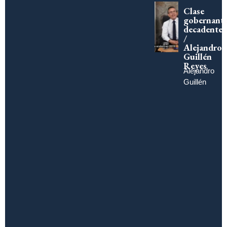
Clase
gobernant
decadente
/
Alejandro
Guillén
Reyes
Alejandro
Guillén