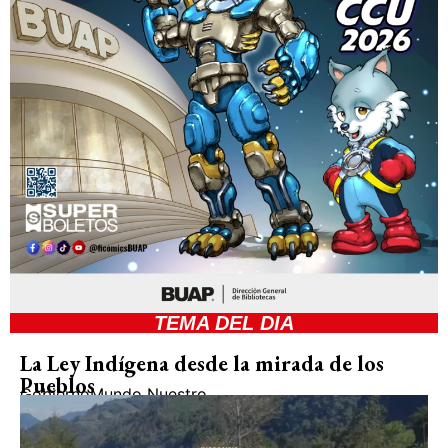
TEMA DEL DIA
La Ley Indígena desde la mirada de los
Pueblos
Gobierno
Mundo Nuestro