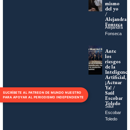
mismo
del yo
/
Alejandra
Fonseca
Alejandra
Fonseca
Ante
los
riesgos
de la
Inteligenci
Artificial,
¡Actuar
Ya! /
Saúl
SUCRÍBETE AL PATREON DE MUNDO NUESTRO
Escobar
PARA APOYAR AL PERIODISMO INDEPENDIENTE
Toledo
Saúl
Escobar
Toledo