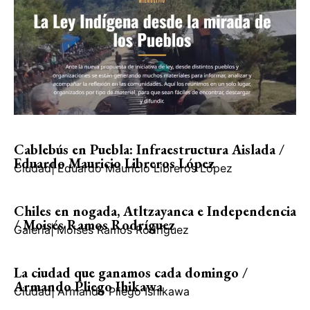
Cablebús en Puebla: Infraestructura Aislada /
Eduardo Mauricio Libreros López
Ciudad
|
Eduardo Mauricio Libreros López
Chiles en nogada, Atltzayanca e Independencia
/ Moisés Ramos Rodríguez
Galería
|
Moisés Ramos Rodríguez
La ciudad que ganamos cada domingo /
Armando Pliego Ihikawa
Ciudad
|
Armando Pliego Ishikawa