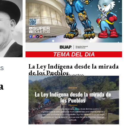
TEMA DEL DIA
La Ley Indígena desde la mirada
ES
de los Pueblos
Gobierno
Mundo Nuestro
a