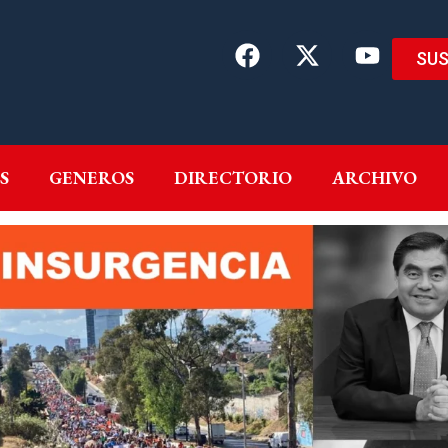
SUS
EMAS
AUTORES
GENEROS
DIRECTORIO
ARCH
S
GENEROS
DIRECTORIO
ARCHIVO