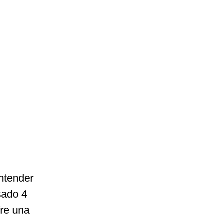
ntender
sado 4
fre una