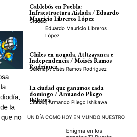
Cablebús en Puebla:
Infraestructura Aislada / Eduardo
Mauricio Libreros López
Ciudad
|
Eduardo Mauricio Libreros
López
Chiles en nogada, Atltzayanca e
Independencia / Moisés Ramos
Rodríguez
Galería
|
Moisés Ramos Rodríguez
osa
la
La ciudad que ganamos cada
domingo / Armando Pliego
diodía,
Ihikawa
Ciudad
|
Armando Pliego Ishikawa
 de la
o que no
UN DÍA COMO HOY EN MUNDO NUESTRO
Enigma en los