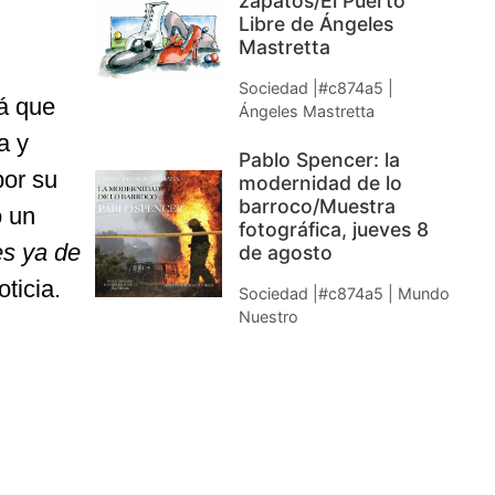
zapatos/El Puerto
Libre de Ángeles
Mastretta
Sociedad |#c874a5 |
rá que
Ángeles Mastretta
a y
Pablo Spencer: la
por su
modernidad de lo
barroco/Muestra
o un
fotográfica, jueves 8
es ya de
de agosto
ticia.
Sociedad |#c874a5 | Mundo
Nuestro