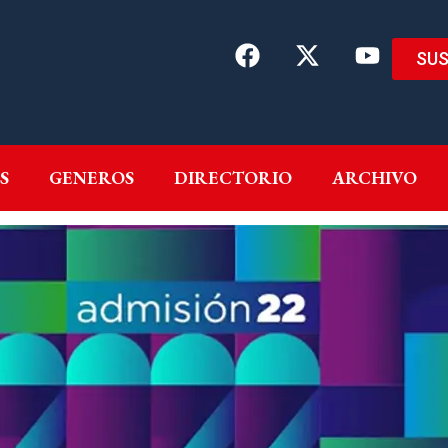
SUS
EMAS
AUTORES
GENEROS
DIRECTORIO
ARCH
S
GENEROS
DIRECTORIO
ARCHIVO