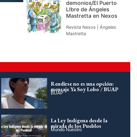
demonios/El Puerto
LIbre de Ángeles
Mastretta en Nexos
Revista Nexos | Ángeles
Mastretta
Rendirse no es una opción:
mensaje Ya Soy Lobo / BUAP
BUAP
La Ley Indígena desde la
mirada de los Pueblos
Mundo Nuestro