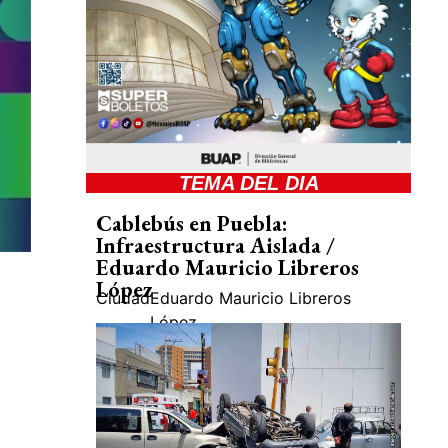
TEMA DEL DIA
Cablebús en Puebla:
Infraestructura Aislada /
Eduardo Mauricio Libreros
López
Ciudad
Eduardo Mauricio Libreros
López