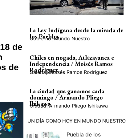
La Ley Indígena desde la mirada de
los Pueblos
Gobierno
|
Mundo Nuestro
 18 de
n
Chiles en nogada, Atltzayanca e
Independencia / Moisés Ramos
os de
Rodríguez
Galería
|
Moisés Ramos Rodríguez
La ciudad que ganamos cada
domingo / Armando Pliego
Ihikawa
Ciudad
|
Armando Pliego Ishikawa
UN DÍA COMO HOY EN MUNDO NUESTRO
Puebla de los