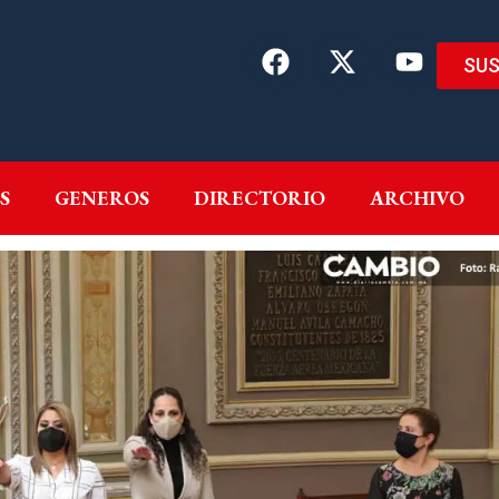
SUS
EMAS
AUTORES
GENEROS
DIRECTORIO
ARCH
S
GENEROS
DIRECTORIO
ARCHIVO