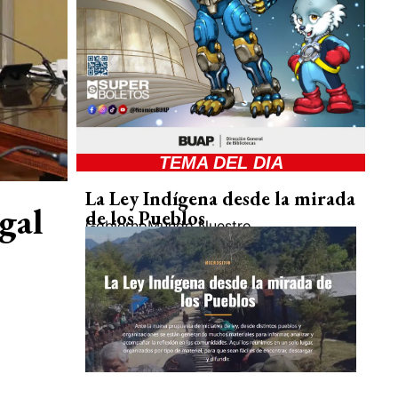
TEMA DEL DIA
La Ley Indígena desde la mirada
gal
de los Pueblos
Gobierno
Mundo Nuestro