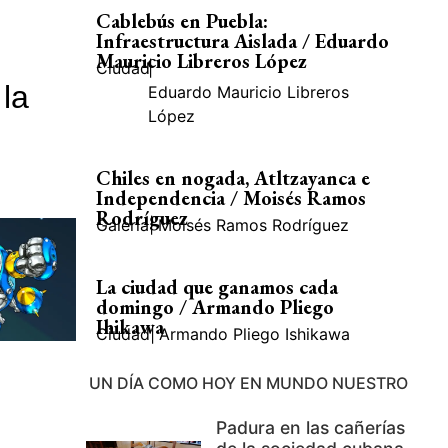
Cablebús en Puebla:
Infraestructura Aislada / Eduardo
Mauricio Libreros López
Ciudad
|
la
Eduardo Mauricio Libreros
López
Chiles en nogada, Atltzayanca e
Independencia / Moisés Ramos
Rodríguez
Galería
|
Moisés Ramos Rodríguez
La ciudad que ganamos cada
domingo / Armando Pliego
Ihikawa
Ciudad
|
Armando Pliego Ishikawa
UN DÍA COMO HOY EN MUNDO NUESTRO
Padura en las cañerías