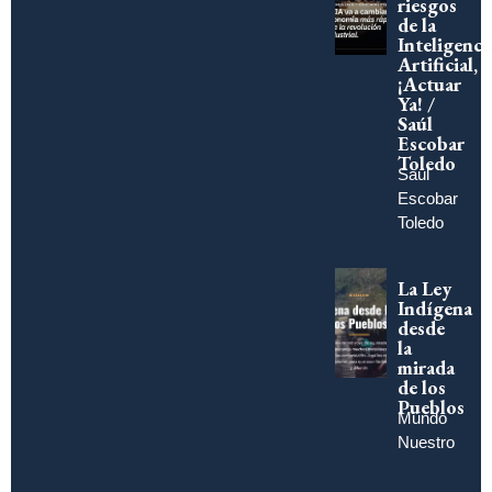
riesgos
de la
Inteligenci
Artificial,
¡Actuar
Ya! /
Saúl
Escobar
Toledo
Saúl
Escobar
Toledo
La Ley
Indígena
desde
la
mirada
de los
Pueblos
Mundo
Nuestro