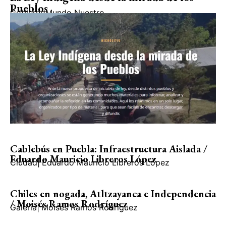
Pueblos
Gobierno
Mundo Nuestro
Cablebús en Puebla: Infraestructura Aislada /
Eduardo Mauricio Libreros López
Ciudad
|
Eduardo Mauricio Libreros López
Chiles en nogada, Atltzayanca e Independencia
/ Moisés Ramos Rodríguez
Galería
|
Moisés Ramos Rodríguez