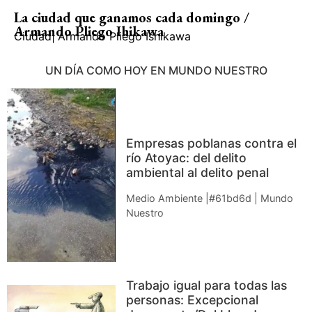
La ciudad que ganamos cada domingo /
Armando Pliego Ihikawa
Ciudad
|
Armando Pliego Ishikawa
UN DÍA COMO HOY EN MUNDO NUESTRO
Empresas poblanas contra el
río Atoyac: del delito
ambiental al delito penal
Medio Ambiente |#61bd6d | Mundo
Nuestro
Trabajo igual para todas las
personas: Excepcional