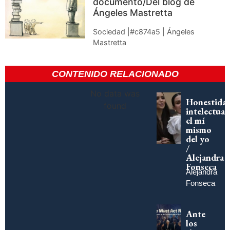
documento/Del blog de
Ángeles Mastretta
Sociedad |#c874a5 | Ángeles
Mastretta
CONTENIDO RELACIONADO
No data was
Honestida
found
intelectual:
el mí
mismo
del yo
/
Alejandra
Fonseca
Alejandra
Fonseca
Ante
los