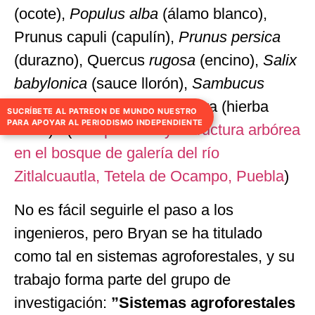
(ocote),
Populus alba
(álamo blanco),
Prunus capuli (capulín),
Prunus persica
(durazno), Quercus
rugosa
(encino),
Salix
babylonica
(sauce llorón),
Sambucus
nigra
(sauco) y
Solanum
nigra (hierba
SUCRÍBETE AL PATREON DE MUNDO NUESTRO
PARA APOYAR AL PERIODISMO INDEPENDIENTE
mora).” (
Composición y estructura arbórea
en el bosque de galería del río
Zitlalcuautla, Tetela de Ocampo, Puebla
)
No es fácil seguirle el paso a los
ingenieros, pero Bryan se ha titulado
como tal en sistemas agroforestales, y su
trabajo forma parte del grupo de
investigación:
”Sistemas agroforestales