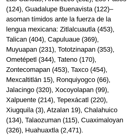
(124), Guadalupe Buenavista (122)–
asoman tímidos ante la fuerza de la
lengua mexicana: Zitlalcuautla (453),
Talican (404), Capuluaue (369),
Muyuapan (231), Tototzinapan (353),
Ometépetl (344), Tateno (170),
Zontecomapan (453), Taxco (454),
Mexcaltitlán 15), Ronquiyogco (66),
Jalacingo (320), Xocoyolapan (99),
Xalpuente (214), Tepexácatl (220),
Xiugquila (3), Atzalan 19), Chalahuico
(134), Talaozuman (115), Cuaximaloyan
(326), Huahuaxtla (2,471).