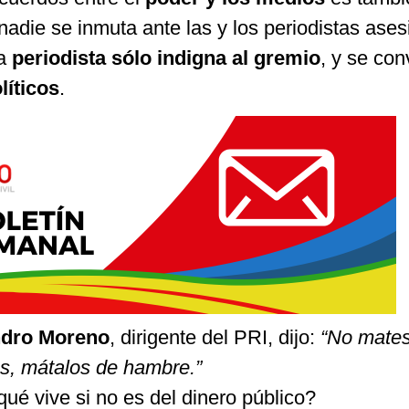
nadie se inmuta ante las y los periodistas ase
na
periodista sólo indigna al gremio
, y se con
líticos
.
ndro Moreno
, dirigente del PRI, dijo:
“No mates
os, mátalos de hambre.”
qué vive si no es del dinero público?