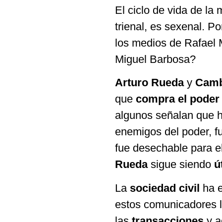
El ciclo de vida de l
trienal, es sexenal. P
los medios de Rafael 
Miguel Barbosa?
Arturo Rueda
y
Camb
que
compra el poder
algunos señalan que h
enemigos del poder, fu
fue desechable para e
Rueda
sigue siendo
ú
La
sociedad civil
ha e
estos comunicadores l
las
transacciones
y a