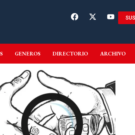
SUS
EMAS
AUTORES
GENEROS
DIRECTORIO
ARCH
S
GENEROS
DIRECTORIO
ARCHIVO