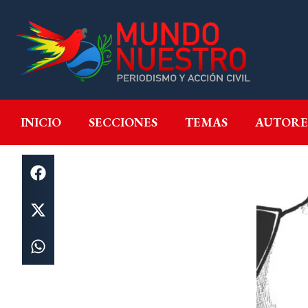
INICIO
SECCIONES
T
INICIO
SECCIONES
TEMAS
AUTORE