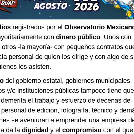
dios
registrados por el
Observatorio Mexican
ayoritariamente con
dinero público
. Unos con
y otros -la mayoría- con pequeños contratos qu
ia personal de quien los dirige y con algo de s
enes les asisten.
co
del gobierno estatal, gobiernos municipales, 
os y/o instituciones públicas tampoco tiene qu
demerita el trabajo y esfuerzo de decenas de
 personal de edición, fotografía, técnico y demá
es se aventuran a emprender una empresa d
la da la
dignidad
y el
compromiso
con el que