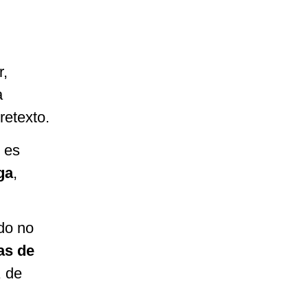
r,
a
retexto.
s es
ga
,
do no
as de
, de