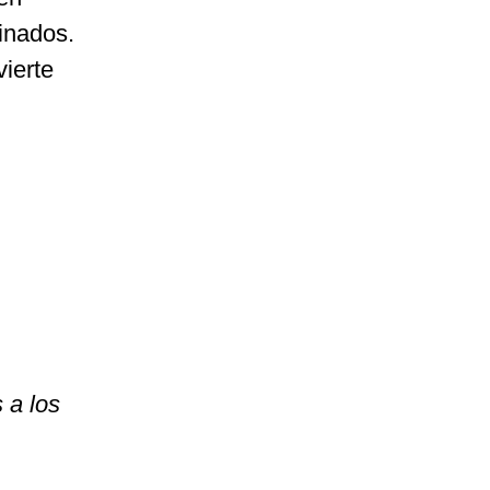
sinados.
vierte
 a los