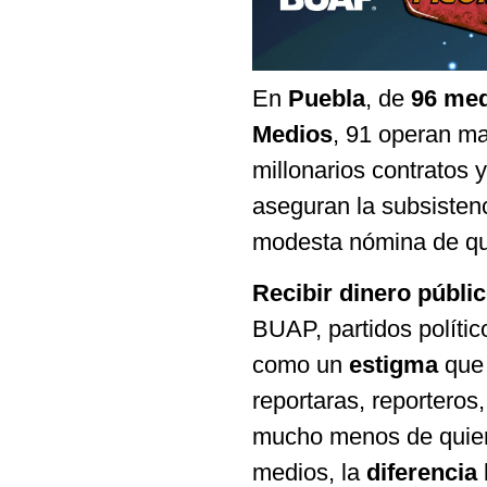
En
Puebla
, de
96 me
Medios
, 91 operan m
millonarios contratos 
aseguran la subsistenc
modesta nómina de qui
Recibir dinero públi
BUAP, partidos polític
como un
estigma
que 
reportaras, reporteros,
mucho menos de quien
medios, la
diferencia