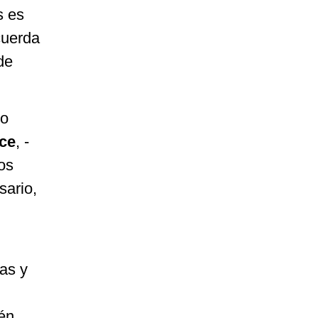
s es
cuerda
de
to
ce
, -
os
sario,
as y
én