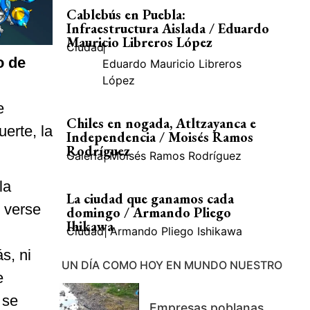
Cablebús en Puebla:
Infraestructura Aislada / Eduardo
Mauricio Libreros López
Ciudad
|
o de
Eduardo Mauricio Libreros
López
e
Chiles en nogada, Atltzayanca e
uerte, la
Independencia / Moisés Ramos
Rodríguez
Galería
|
Moisés Ramos Rodríguez
la
La ciudad que ganamos cada
e verse
domingo / Armando Pliego
Ihikawa
Ciudad
|
Armando Pliego Ishikawa
s, ni
UN DÍA COMO HOY EN MUNDO NUESTRO
e
 se
Empresas poblanas