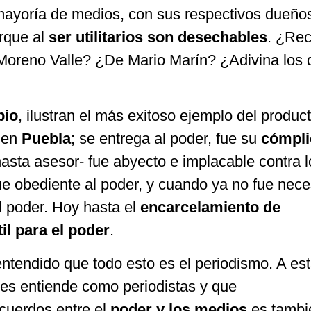
a mayoría de medios, con sus respectivos dueño
orque al
ser utilitarios son desechables
. ¿Re
Moreno Valle? ¿De Mario Marín? ¿Adivina los 
io
, ilustran el más exitoso ejemplo del produc
en
Puebla
; se entrega al poder, fue su
cómpli
asta asesor- fue abyecto e implacable contra l
e obediente al poder, y cuando ya no fue nece
l poder. Hoy hasta el
encarcelamiento de
til para el poder
.
ntendido que todo esto es el periodismo. A est
es entiende como periodistas y que
cuerdos entre el
poder y los medios
es tambi