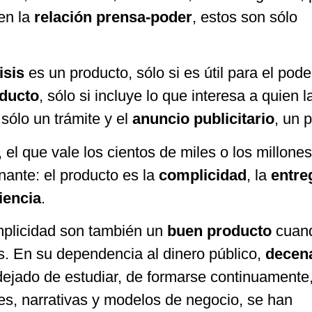
 en la
relación prensa-poder
, estos son sólo
isis
es un producto, sólo si es útil para el pode
oducto
, sólo si incluye lo que interesa a quien l
sólo un trámite y el
anuncio publicitario
, un p
 el que vale los cientos de miles o los millone
nante: el producto es la
complicidad
, la
entre
iencia
.
mplicidad son también un
buen producto
cuan
s. En su dependencia al dinero público,
decen
ejado de estudiar, de formarse continuamente
es, narrativas y modelos de negocio, se han