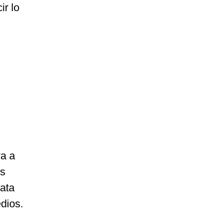
ir lo
a a
os
ata
dios.