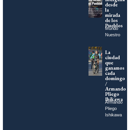
desde
la
mirada
de los
Pueblos
Mundo
Nuestro
La
ciudad
que
ganamos
cada
domingo
/
Armando
Pliego
Ihikawa
Armando
Pliego
Ishikawa