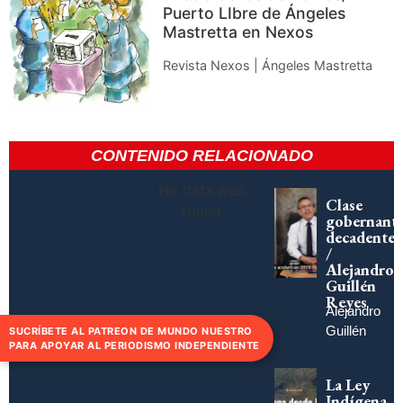
Puerto LIbre de Ángeles
Mastretta en Nexos
Revista Nexos | Ángeles Mastretta
CONTENIDO RELACIONADO
No data was
Clase
found
gobernant
decadente
/
Alejandro
Guillén
Reyes
Alejandro
Guillén
SUCRÍBETE AL PATREON DE MUNDO NUESTRO
PARA APOYAR AL PERIODISMO INDEPENDIENTE
La Ley
Indígena