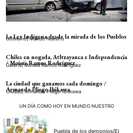
La Ley Indígena desde la mirada de los Pueblos
Gobierno
|
Mundo Nuestro
Chiles en nogada, Atltzayanca e Independencia
/ Moisés Ramos Rodríguez
Galería
|
Moisés Ramos Rodríguez
La ciudad que ganamos cada domingo /
Armando Pliego Ihikawa
Ciudad
|
Armando Pliego Ishikawa
UN DÍA COMO HOY EN MUNDO NUESTRO
Puebla de los demonios/El