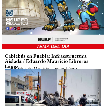
TEMA DEL DIA
Cablebús en Puebla: Infraestructura
Aislada / Eduardo Mauricio Libreros
López
Ciudad
Eduardo Mauricio Libreros López