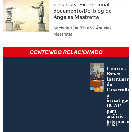
personas: Excepcional
documento/Del blog de
Ángeles Mastretta
Sociedad |#c874a5 | Ángeles
Mastretta
CONTENIDO RELACIONADO
No data was
Convoca
found
Banco
Interameri
de
Desarrollo
a
investigad
BUAP
para
análisis
internacion
BUAP