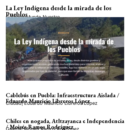
La Ley Indígena desde la mirada de los
Pueblos
Gobierno
Mundo Nuestro
Cablebús en Puebla: Infraestructura Aislada /
Eduardo Mauricio Libreros López
Ciudad
|
Eduardo Mauricio Libreros López
Chiles en nogada, Atltzayanca e Independencia
/ Moisés Ramos Rodríguez
Galería
|
Moisés Ramos Rodríguez