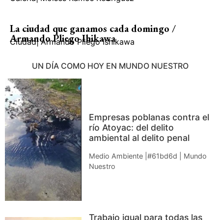
La ciudad que ganamos cada domingo /
Armando Pliego Ihikawa
Ciudad
|
Armando Pliego Ishikawa
UN DÍA COMO HOY EN MUNDO NUESTRO
Empresas poblanas contra el
río Atoyac: del delito
ambiental al delito penal
Medio Ambiente |#61bd6d | Mundo
Nuestro
Trabajo igual para todas las