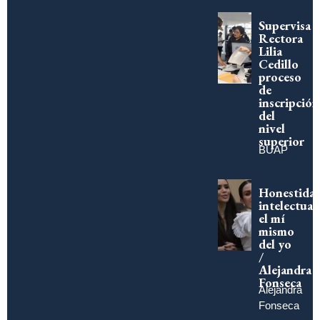
Supervisa
Rectora
Lilia
Cedillo
proceso
de
inscripción
del
nivel
superior
BUAP
Honestida
intelectual:
el mí
mismo
del yo
/
Alejandra
Fonseca
Alejandra
Fonseca