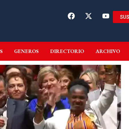
SUS
EMAS
AUTORES
GENEROS
DIRECTORIO
ARCH
S
GENEROS
DIRECTORIO
ARCHIVO