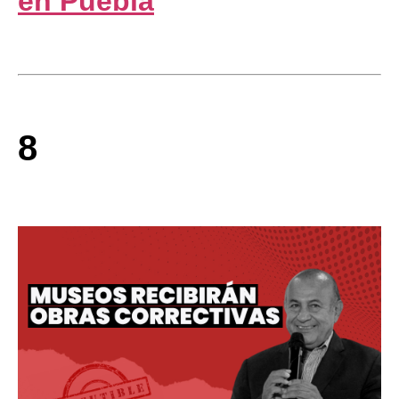
en Puebla
8