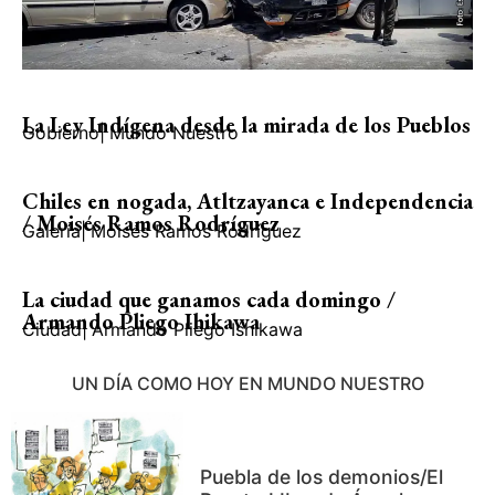
La Ley Indígena desde la mirada de los Pueblos
Gobierno
|
Mundo Nuestro
Chiles en nogada, Atltzayanca e Independencia
/ Moisés Ramos Rodríguez
Galería
|
Moisés Ramos Rodríguez
La ciudad que ganamos cada domingo /
Armando Pliego Ihikawa
Ciudad
|
Armando Pliego Ishikawa
UN DÍA COMO HOY EN MUNDO NUESTRO
Puebla de los demonios/El