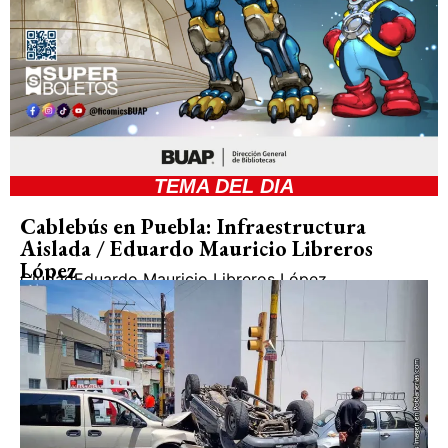
TEMA DEL DIA
Cablebús en Puebla: Infraestructura
Aislada / Eduardo Mauricio Libreros
López
Ciudad
Eduardo Mauricio Libreros López