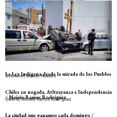
Ciudad
Eduardo Mauricio Libreros López
La Ley Indígena desde la mirada de los Pueblos
Gobierno
|
Mundo Nuestro
Chiles en nogada, Atltzayanca e Independencia
/ Moisés Ramos Rodríguez
Galería
|
Moisés Ramos Rodríguez
La ciudad que ganamos cada domingo /