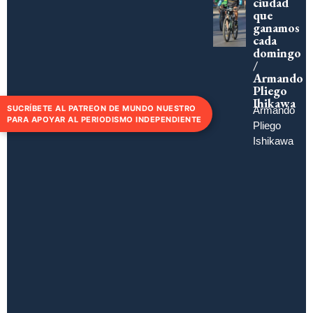
ciudad
que
ganamos
cada
domingo
/
Armando
Pliego
Ihikawa
SUCRÍBETE AL PATREON DE MUNDO NUESTRO
Armando
PARA APOYAR AL PERIODISMO INDEPENDIENTE
Pliego
Ishikawa