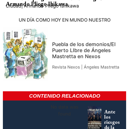
Armando Pliego Ihikawa
Ciudad
|
Armando Pliego Ishikawa
UN DÍA COMO HOY EN MUNDO NUESTRO
Puebla de los demonios/El
Puerto LIbre de Ángeles
Mastretta en Nexos
Revista Nexos | Ángeles Mastretta
CONTENIDO RELACIONADO
No data was
Ante
found
los
riesgos
de la