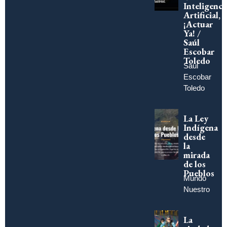
Inteligenci
Artificial,
¡Actuar
Ya! /
Saúl
Escobar
Toledo
Saúl
Escobar
Toledo
La Ley
Indígena
desde
la
mirada
de los
Pueblos
Mundo
Nuestro
La