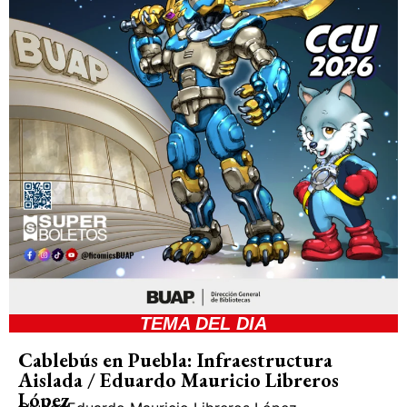
TEMA DEL DIA
Cablebús en Puebla: Infraestructura
Aislada / Eduardo Mauricio Libreros
López