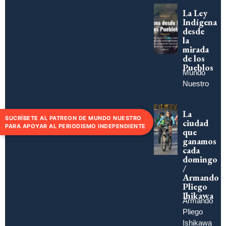
La Ley
Indígena
desde
la
mirada
de los
Pueblos
Mundo
Nuestro
La
SUCRÍBETE AL PATREON DE MUNDO NUESTRO
ciudad
PARA APOYAR AL PERIODISMO INDEPENDIENTE
que
ganamos
cada
domingo
/
Armando
Pliego
Ihikawa
Armando
Pliego
Ishikawa