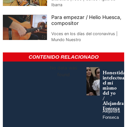
Ibarra
Para empezar / Helio Huesca,
compositor
Voces en los días del coronavirus |
Mundo Nuestro
CONTENIDO RELACIONADO
No data was
Honestida
found
intelectual:
el mí
mismo
del yo
/
Alejandra
Fonseca
Alejandra
Fonseca