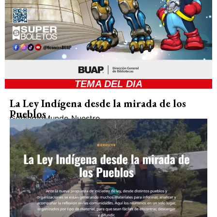
TEMA DEL DIA
La Ley Indígena desde la mirada de los
Pueblos
Gobierno
Mundo Nuestro