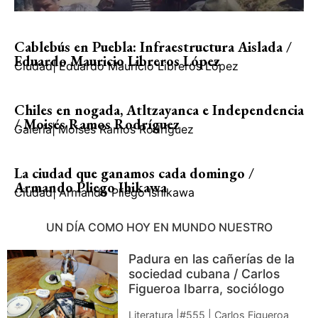
Cablebús en Puebla: Infraestructura Aislada /
Eduardo Mauricio Libreros López
Ciudad
|
Eduardo Mauricio Libreros López
Chiles en nogada, Atltzayanca e Independencia
/ Moisés Ramos Rodríguez
Galería
|
Moisés Ramos Rodríguez
La ciudad que ganamos cada domingo /
Armando Pliego Ihikawa
Ciudad
|
Armando Pliego Ishikawa
UN DÍA COMO HOY EN MUNDO NUESTRO
Padura en las cañerías de la
sociedad cubana / Carlos
Figueroa Ibarra, sociólogo
Literatura |#555 | Carlos Figueroa