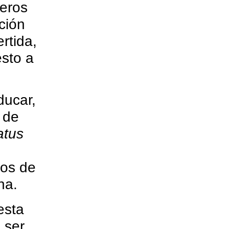
ñeros
ción
rtida,
sto a
ducar,
 de
atus
tos de
na.
esta
 ser