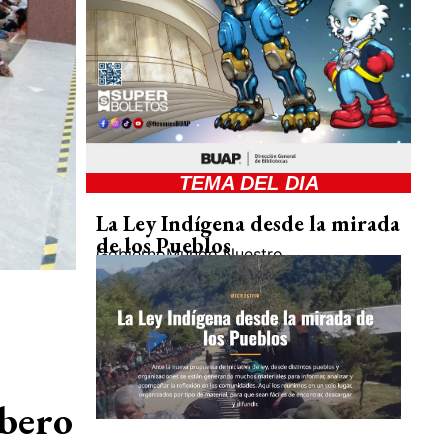
TEMA DEL DIA
La Ley Indígena desde la mirada
de los Pueblos
Gobierno
Mundo Nuestro
Ibero