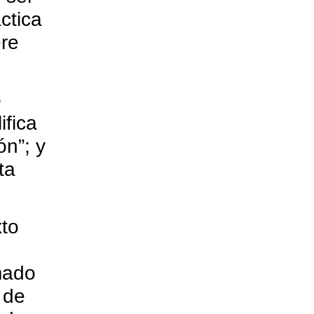
ctica
ere
o
fica
ón”; y
ta
to
mado
 de