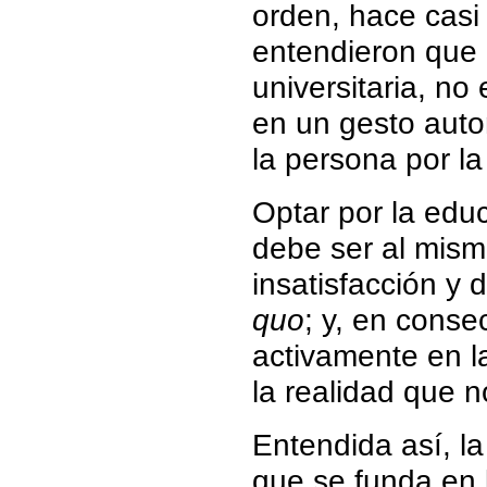
orden, hace casi
entendieron que 
universitaria, no
en un gesto aut
la persona por la 
Optar por la educ
debe ser al mism
insatisfacción y 
quo
; y, en conse
activamente en l
la realidad que n
Entendida así, l
que se funda en l