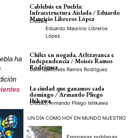
Cablebús en Puebla:
Infraestructura Aislada / Eduardo
Mauricio Libreros López
Ciudad
|
Eduardo Mauricio Libreros
López
Chiles en nogada, Atltzayanca e
uebla ha
Independencia / Moisés Ramos
Rodríguez
u
Galería
|
Moisés Ramos Rodríguez
dición
La ciudad que ganamos cada
uientes
domingo / Armando Pliego
Ihikawa
Ciudad
|
Armando Pliego Ishikawa
UN DÍA COMO HOY EN MUNDO NUESTRO
Empresas poblanas