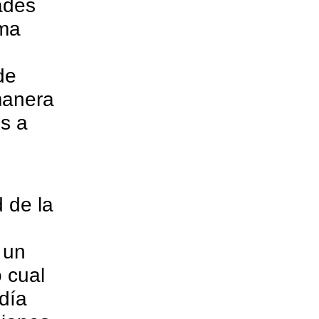
ades
ama
de
manera
s a
 de la
 un
 cual
día