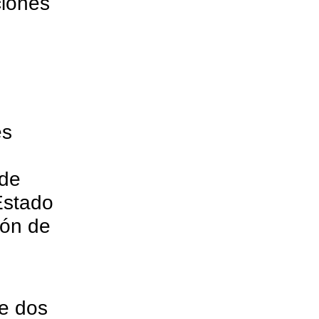
ciones
es
 de
Estado
ión de
ce dos