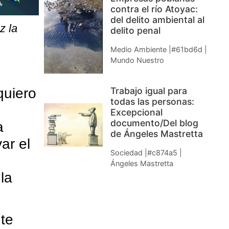
contra el río Atoyac:
del delito ambiental al
z la
delito penal
Medio Ambiente |#61bd6d |
Mundo Nuestro
Trabajo igual para
quiero
todas las personas:
Excepcional
documento/Del blog
a
de Ángeles Mastretta
ar el
Sociedad |#c874a5 |
Ángeles Mastretta
la
nte