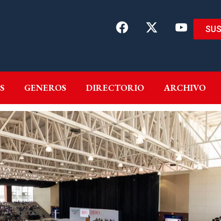
SUS
EMAS
AUTORES
GENEROS
DIRECTORIO
ARCH
S
GENEROS
DIRECTORIO
ARCHIVO