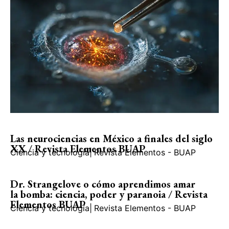
Las neurociencias en México a finales del siglo
XX / Revista Elementos BUAP
Ciencia y tecnología
|
Revista Elementos - BUAP
Dr. Strangelove o cómo aprendimos amar
la bomba: ciencia, poder y paranoia / Revista
Elementos BUAP
Ciencia y tecnología
|
Revista Elementos - BUAP