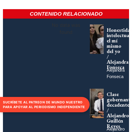
CONTENIDO RELACIONADO
No data was
Honestida
found
intelectual:
el mí
mismo
del yo
/
Alejandra
Fonseca
Alejandra
Fonseca
Clase
gobernant
SUCRÍBETE AL PATREON DE MUNDO NUESTRO
decadente
PARA APOYAR AL PERIODISMO INDEPENDIENTE
/
Alejandro
Guillén
Reyes
Alejandro