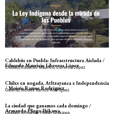
Cablebús en Puebla: Infraestructura Aislada /
Eduardo Mauricio Libreros López
Ciudad
|
Eduardo Mauricio Libreros López
Chiles en nogada, Atltzayanca e Independencia
/ Moisés Ramos Rodríguez
Galería
|
Moisés Ramos Rodríguez
La ciudad que ganamos cada domingo /
Armando Pliego Ihikawa
Ciudad
|
Armando Pliego Ishikawa