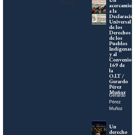
found
acercamien
a la
Declaració
Universal
de los
Derechos
de los
Pueblos
Indígenas
y al
Convenio
169 de
la
O.I.T /
Gerardo
Pérez
Muñoz
Gerardo
Pérez
Muñoz
Un
derecho