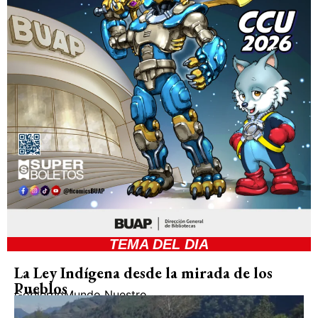
TEMA DEL DIA
La Ley Indígena desde la mirada de los
Pueblos
Gobierno
Mundo Nuestro