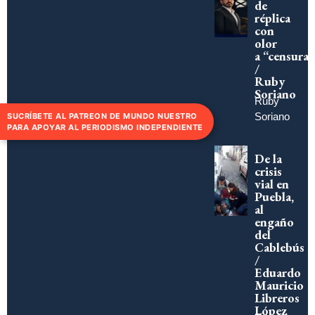
de
réplica
con
olor
a “censura”
/
Ruby
Soriano
Ruby
Soriano
SUCRÍBETE AL PATREON DE MUNDO NUESTRO
PARA APOYAR AL PERIODISMO INDEPENDIENTE
De la
crisis
vial en
Puebla,
al
engaño
del
Cablebús
/
Eduardo
Mauricio
Libreros
López