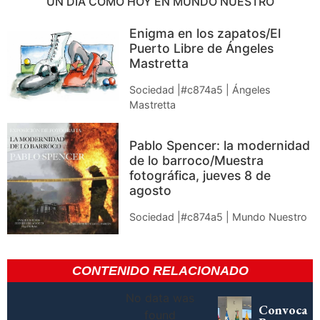
UN DÍA COMO HOY EN MUNDO NUESTRO
Enigma en los zapatos/El
Puerto Libre de Ángeles
Mastretta
Sociedad |#c874a5 | Ángeles
Mastretta
Pablo Spencer: la modernidad
de lo barroco/Muestra
fotográfica, jueves 8 de
agosto
Sociedad |#c874a5 | Mundo Nuestro
CONTENIDO RELACIONADO
No data was
Convoca
found