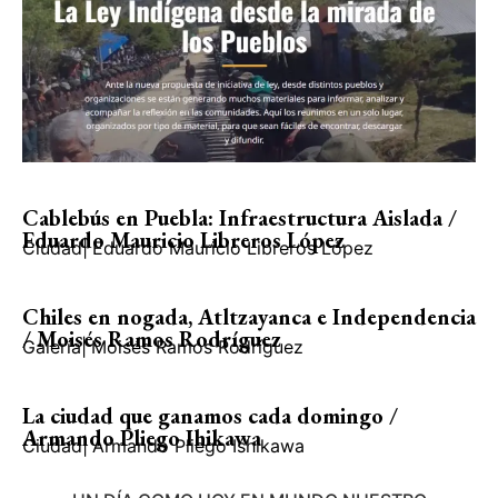
Cablebús en Puebla: Infraestructura Aislada /
Eduardo Mauricio Libreros López
Ciudad
|
Eduardo Mauricio Libreros López
Chiles en nogada, Atltzayanca e Independencia
/ Moisés Ramos Rodríguez
Galería
|
Moisés Ramos Rodríguez
La ciudad que ganamos cada domingo /
Armando Pliego Ihikawa
Ciudad
|
Armando Pliego Ishikawa