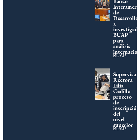
Banco
Interameri
de
Desarrollo
a
investigad
BUAP
para
análisis
internacion
BUAP
Supervisa
Rectora
Lilia
Cedillo
proceso
de
inscripción
del
nivel
superior
BUAP