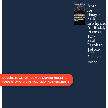
Ante
los
riesgos
de la
Inteligenci
Artificial,
¡Actuar
Ya! /
Saúl
Escobar
Toledo
Saúl
Escobar
Toledo
SUCRÍBETE AL PATREON DE MUNDO NUESTRO
PARA APOYAR AL PERIODISMO INDEPENDIENTE