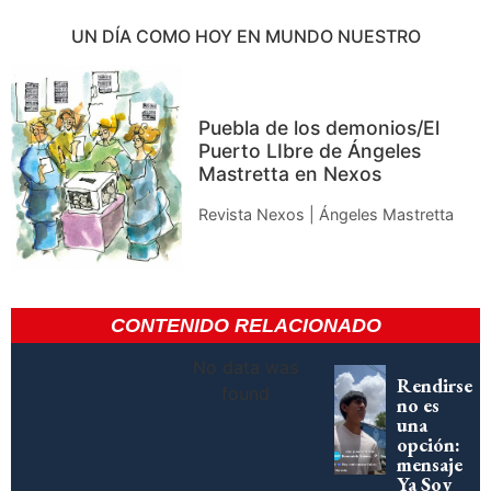
UN DÍA COMO HOY EN MUNDO NUESTRO
Puebla de los demonios/El
Puerto LIbre de Ángeles
Mastretta en Nexos
Revista Nexos | Ángeles Mastretta
CONTENIDO RELACIONADO
No data was
Rendirse
found
no es
una
opción:
mensaje
Ya Soy