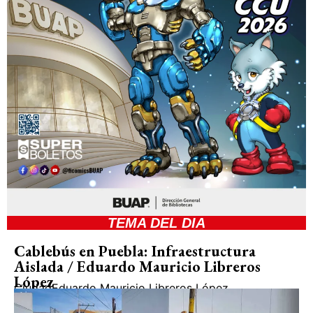
TEMA DEL DIA
Cablebús en Puebla: Infraestructura
Aislada / Eduardo Mauricio Libreros
López
Ciudad
Eduardo Mauricio Libreros López