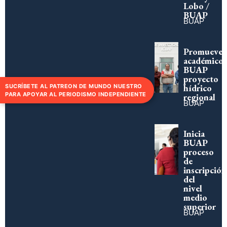
Lobo /
BUAP
BUAP
Promueve
académico
BUAP
proyecto
hídrico
SUCRÍBETE AL PATREON DE MUNDO NUESTRO
PARA APOYAR AL PERIODISMO INDEPENDIENTE
regional
BUAP
Inicia
BUAP
proceso
de
inscripción
del
nivel
medio
superior
BUAP