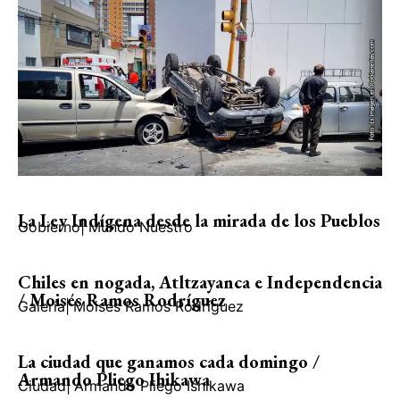
La Ley Indígena desde la mirada de los Pueblos
Gobierno
|
Mundo Nuestro
Chiles en nogada, Atltzayanca e Independencia
/ Moisés Ramos Rodríguez
Galería
|
Moisés Ramos Rodríguez
La ciudad que ganamos cada domingo /
Armando Pliego Ihikawa
Ciudad
|
Armando Pliego Ishikawa