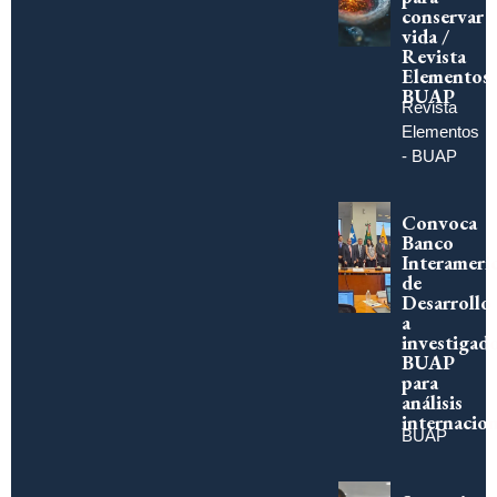
conservar
vida /
Revista
Elementos
BUAP
Revista
Elementos
- BUAP
Convoca
Banco
Interameri
de
Desarrollo
a
investigad
BUAP
para
análisis
internacion
BUAP