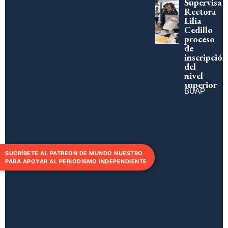
Supervisa
Rectora
Lilia
Cedillo
proceso
de
inscripción
del
nivel
superior
BUAP
SUCRÍBETE AL PATREON DE MUNDO NUESTRO
PARA APOYAR AL PERIODISMO INDEPENDIENTE