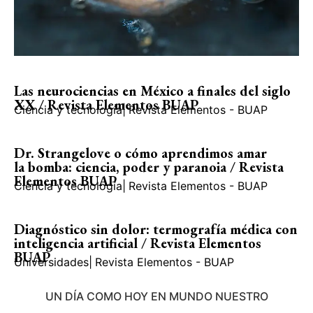
Las neurociencias en México a finales del siglo
XX / Revista Elementos BUAP
Ciencia y tecnología
|
Revista Elementos - BUAP
Dr. Strangelove o cómo aprendimos amar
la bomba: ciencia, poder y paranoia / Revista
Elementos BUAP
Ciencia y tecnología
|
Revista Elementos - BUAP
Diagnóstico sin dolor: termografía médica con
inteligencia artificial / Revista Elementos
BUAP
Universidades
|
Revista Elementos - BUAP
UN DÍA COMO HOY EN MUNDO NUESTRO