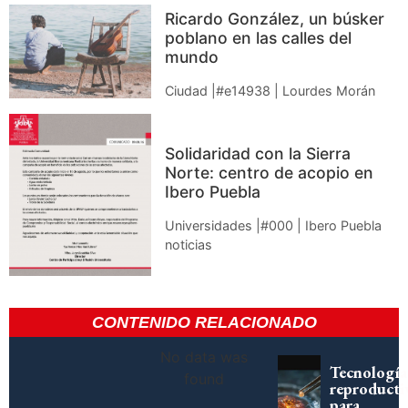
Ricardo González, un búsker
poblano en las calles del
mundo
Ciudad |#e14938 | Lourdes Morán
Solidaridad con la Sierra
Norte: centro de acopio en
Ibero Puebla
Universidades |#000 | Ibero Puebla
noticias
CONTENIDO RELACIONADO
No data was
Tecnología
found
reproducti
para