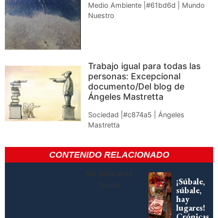
Medio Ambiente |#61bd6d | Mundo
Nuestro
Trabajo igual para todas las
personas: Excepcional
documento/Del blog de
Ángeles Mastretta
Sociedad |#c874a5 | Ángeles
Mastretta
CONTENIDO RELACIONADO
No data was
¡Súbale,
found
súbale,
hay
lugares!
Crónicas