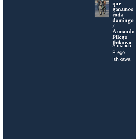
que
ganamos
cada
domingo
/
Armando
Pliego
Ihikawa
Armando
Pliego
Ishikawa