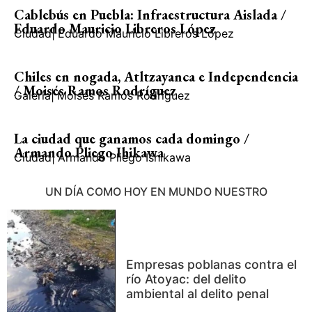
Cablebús en Puebla: Infraestructura Aislada /
Eduardo Mauricio Libreros López
Ciudad
|
Eduardo Mauricio Libreros López
Chiles en nogada, Atltzayanca e Independencia
/ Moisés Ramos Rodríguez
Galería
|
Moisés Ramos Rodríguez
La ciudad que ganamos cada domingo /
Armando Pliego Ihikawa
Ciudad
|
Armando Pliego Ishikawa
UN DÍA COMO HOY EN MUNDO NUESTRO
Empresas poblanas contra el
río Atoyac: del delito
ambiental al delito penal