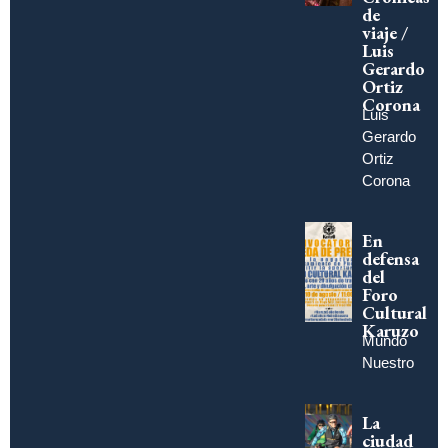
de
viaje /
Luis
Gerardo
Ortiz
Corona
Luis
Gerardo
Ortiz
Corona
En
defensa
del
Foro
Cultural
Karuzo
Mundo
Nuestro
La
ciudad