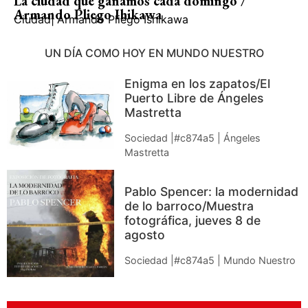
La ciudad que ganamos cada domingo /
Armando Pliego Ihikawa
Ciudad
|
Armando Pliego Ishikawa
UN DÍA COMO HOY EN MUNDO NUESTRO
Enigma en los zapatos/El
Puerto Libre de Ángeles
Mastretta
Sociedad |#c874a5 | Ángeles
Mastretta
Pablo Spencer: la modernidad
de lo barroco/Muestra
fotográfica, jueves 8 de
agosto
Sociedad |#c874a5 | Mundo Nuestro