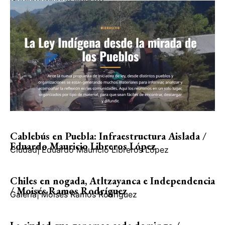
Gobierno
Mundo Nuestro
Cablebús en Puebla: Infraestructura Aislada /
Eduardo Mauricio Libreros López
Ciudad
|
Eduardo Mauricio Libreros López
Chiles en nogada, Atltzayanca e Independencia
/ Moisés Ramos Rodríguez
Galería
|
Moisés Ramos Rodríguez