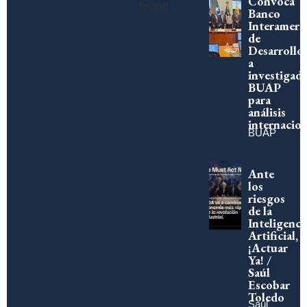
Convoca
found
Banco
Interameri
de
Desarrollo
a
investigad
BUAP
para
análisis
internacion
BUAP
Ante
los
riesgos
de la
Inteligenci
Artificial,
¡Actuar
Ya! /
Saúl
Escobar
Toledo
Saúl