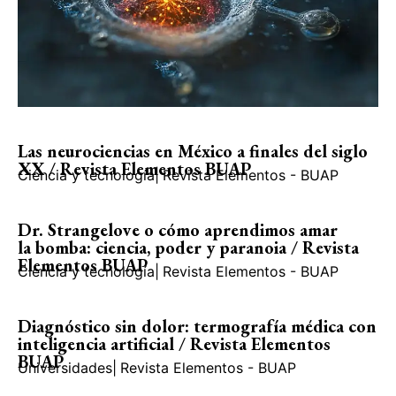
Las neurociencias en México a finales del siglo
XX / Revista Elementos BUAP
Ciencia y tecnología
|
Revista Elementos - BUAP
Dr. Strangelove o cómo aprendimos amar
la bomba: ciencia, poder y paranoia / Revista
Elementos BUAP
Ciencia y tecnología
|
Revista Elementos - BUAP
Diagnóstico sin dolor: termografía médica con
inteligencia artificial / Revista Elementos
BUAP
Universidades
|
Revista Elementos - BUAP