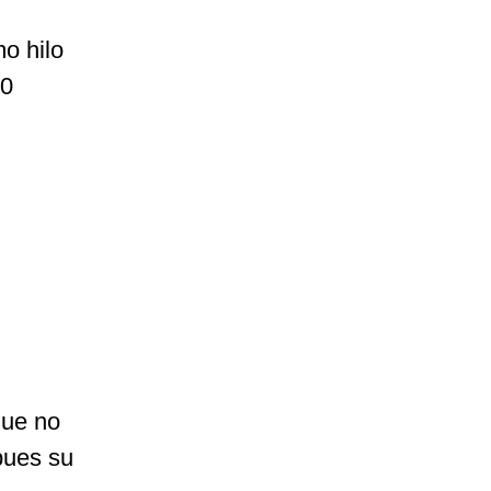
mo hilo
30
que no
pues su