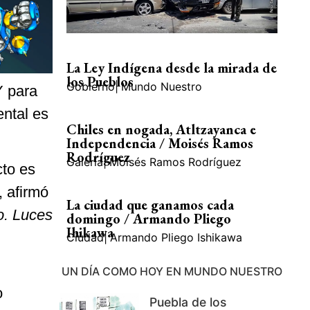
La Ley Indígena desde la mirada de
los Pueblos
Gobierno
|
Mundo Nuestro
Y para
ental es
Chiles en nogada, Atltzayanca e
Independencia / Moisés Ramos
Rodríguez
Galería
|
Moisés Ramos Rodríguez
cto es
, afirmó
La ciudad que ganamos cada
o. Luces
domingo / Armando Pliego
Ihikawa
Ciudad
|
Armando Pliego Ishikawa
UN DÍA COMO HOY EN MUNDO NUESTRO
o
Puebla de los