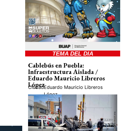
TEMA DEL DIA
Cablebús en Puebla:
Infraestructura Aislada /
Eduardo Mauricio Libreros
López
Ciudad
Eduardo Mauricio Libreros
López