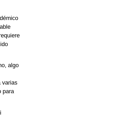
adémico
hable
 requiere
sido
mo, algo
 varias
o para
i