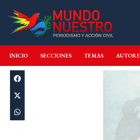
INICIO
SECCIONES
T
INICIO
SECCIONES
TEMAS
AUTORE