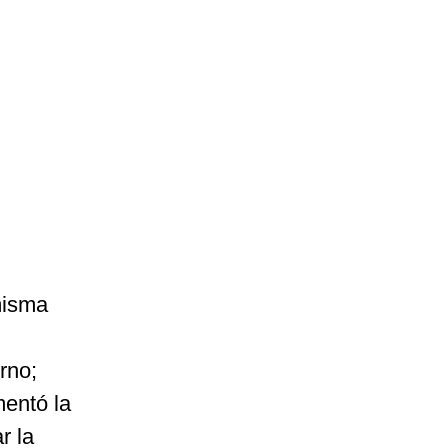
misma
rno;
mentó la
r la