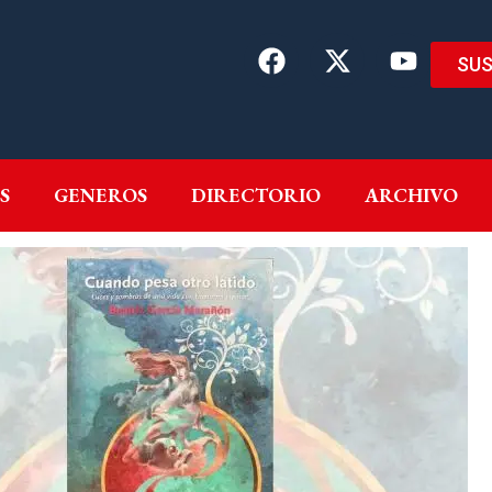
SUS
EMAS
AUTORES
GENEROS
DIRECTORIO
ARCH
S
GENEROS
DIRECTORIO
ARCHIVO