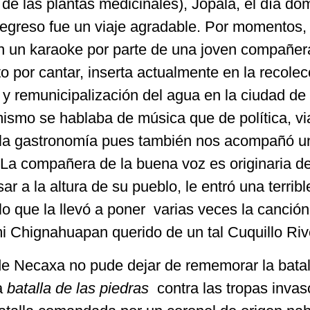
r de las plantas medicinales), Jopala, el día do
regreso fue un viaje agradable. Por momentos, 
 en un karaoke por parte de una joven compañe
o por cantar, inserta actualmente en la recolec
 y remunicipalización del agua en la ciudad de
mismo se hablaba de música que de política, vi
r la gastronomía pues también nos acompañó u
a compañera de la buena voz es originaria d
 a la altura de su pueblo, le entró una terribl
a lo que la llevó a poner varias veces la canció
mi Chignahuapan querido de un tal Cuquillo Riv
 de Necaxa no pude dejar de rememorar la batal
a
batalla de las piedras
contra las tropas invas