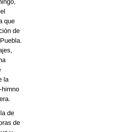
mingo,
el
ra que
ción de
 Puebla.
ajes,
na
e
e la
n-himno
era.
la de
oras de