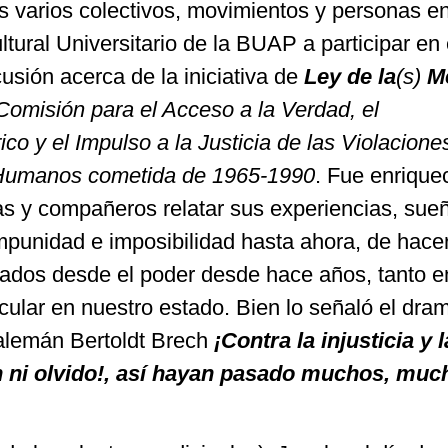
s varios colectivos, movimientos y personas en
ltural Universitario de la BUAP a participar en 
scusión acerca de la iniciativa de
Ley
de
la
(s)
M
Comisión
para el Acceso a la Verdad, el
ico y el Impulso a la Justicia de las Violacione
Humanos cometida de 1965-1990
. Fue enrique
 y compañeros relatar sus experiencias, sue
impunidad e imposibilidad hasta ahora, de hacer
rados desde el poder desde hace años, tanto e
icular en nuestro estado. Bien lo señaló el dra
 alemán Bertoldt Brech
¡Contra la injusticia y l
n ni olvido!, así hayan pasado muchos, muc