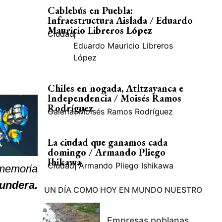
Cablebús en Puebla:
Infraestructura Aislada / Eduardo
Mauricio Libreros López
Ciudad
|
Eduardo Mauricio Libreros
López
Chiles en nogada, Atltzayanca e
Independencia / Moisés Ramos
Rodríguez
Galería
|
Moisés Ramos Rodríguez
La ciudad que ganamos cada
domingo / Armando Pliego
Ihikawa
Ciudad
|
Armando Pliego Ishikawa
 memoria
Kundera.
UN DÍA COMO HOY EN MUNDO NUESTRO
Empresas poblanas