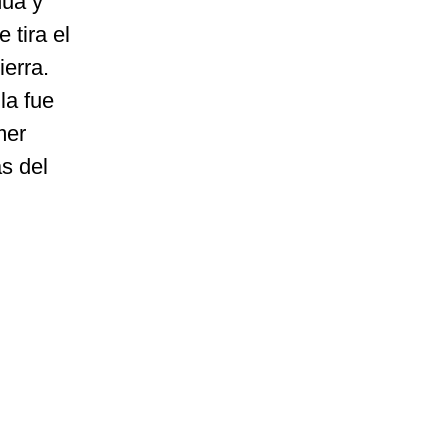
hua y
e tira el
ierra.
la fue
mer
s del