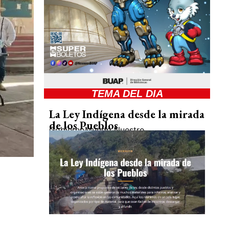
TEMA DEL DIA
La Ley Indígena desde la mirada
de los Pueblos
Gobierno
Mundo Nuestro