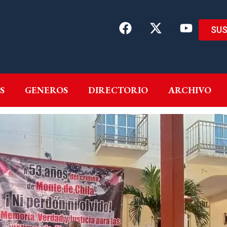
SUS
EMAS
AUTORES
GENEROS
DIRECTORIO
ARCH
S
GENEROS
DIRECTORIO
ARCHIVO