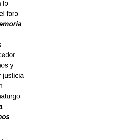
 lo
el foro-
emoria
s
cedor
ños y
 justicia
n
maturgo
a
hos