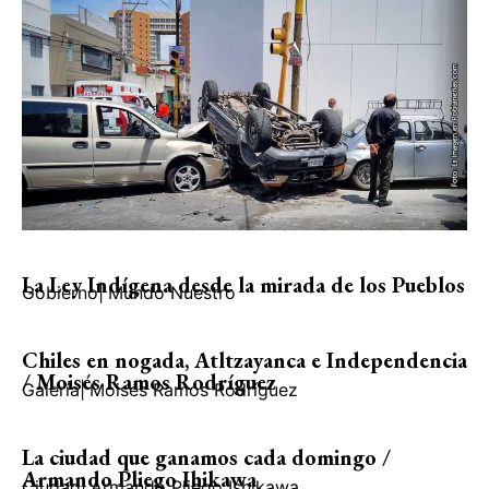
La Ley Indígena desde la mirada de los Pueblos
Gobierno
|
Mundo Nuestro
Chiles en nogada, Atltzayanca e Independencia
/ Moisés Ramos Rodríguez
Galería
|
Moisés Ramos Rodríguez
La ciudad que ganamos cada domingo /
Armando Pliego Ihikawa
Ciudad
|
Armando Pliego Ishikawa