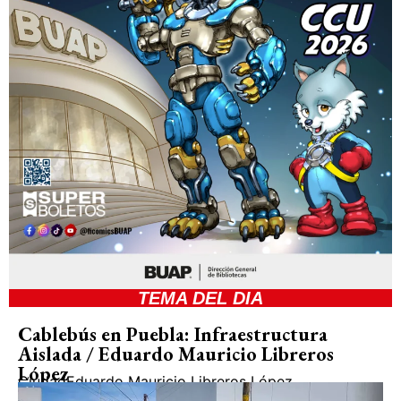
TEMA DEL DIA
Cablebús en Puebla: Infraestructura
Aislada / Eduardo Mauricio Libreros
López
Ciudad
Eduardo Mauricio Libreros López