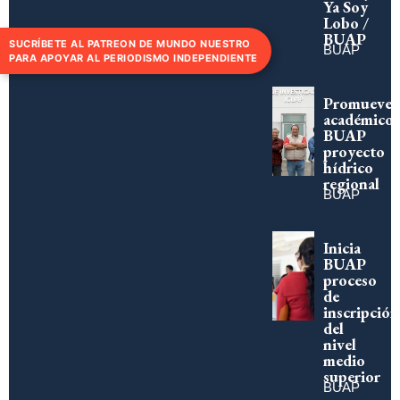
Ya Soy
Lobo /
BUAP
SUCRÍBETE AL PATREON DE MUNDO NUESTRO
BUAP
PARA APOYAR AL PERIODISMO INDEPENDIENTE
Promueve
académico
BUAP
proyecto
hídrico
regional
BUAP
Inicia
BUAP
proceso
de
inscripción
del
nivel
medio
superior
BUAP