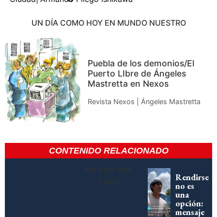
UN DÍA COMO HOY EN MUNDO NUESTRO
Puebla de los demonios/El
Puerto LIbre de Ángeles
Mastretta en Nexos
Revista Nexos | Ángeles Mastretta
CONTENIDO RELACIONADO
No data was
Rendirse
found
no es
una
opción:
mensaje