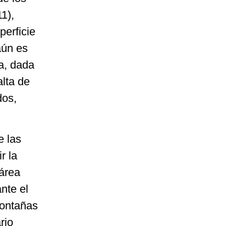
11),
perficie
aún es
a, dada
alta de
dos,
 las
r la
 área
nte el
montañas
rio