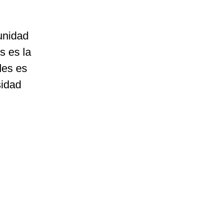
unidad
s es la
des es
sidad