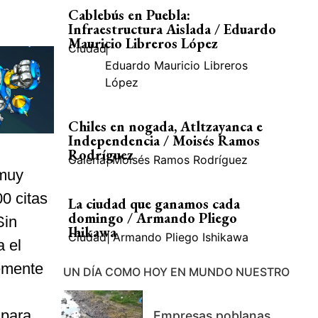
Cablebús en Puebla:
Infraestructura Aislada / Eduardo
Mauricio Libreros López
Ciudad
|
Eduardo Mauricio Libreros
López
Chiles en nogada, Atltzayanca e
Independencia / Moisés Ramos
Rodríguez
Galería
|
Moisés Ramos Rodríguez
 muy
0 citas
La ciudad que ganamos cada
domingo / Armando Pliego
Sin
Ihikawa
Ciudad
|
Armando Pliego Ishikawa
a el
emente
UN DÍA COMO HOY EN MUNDO NUESTRO
 para
Empresas poblanas