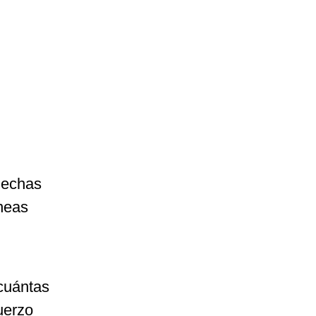
flechas
íneas
cuántas
uerzo