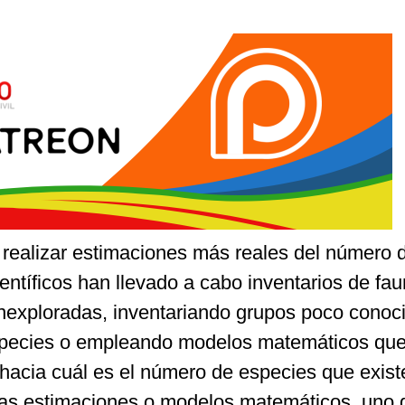
realizar estimaciones más reales del número 
ientíficos han llevado a cabo inventarios de fa
 inexploradas, inventariando grupos poco conoc
species o empleando modelos matemáticos qu
hacia cuál es el número de especies que exist
tas estimaciones o modelos matemáticos, uno 