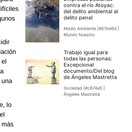
contra el río Atoyac:
fíciles
del delito ambiental al
delito penal
lgunos
Medio Ambiente |#61bd6d |
Mundo Nuestro
idir
dación
Trabajo igual para
todas las personas:
 el
Excepcional
la
documento/Del blog
de Ángeles Mastretta
s una
Sociedad |#c874a5 |
Ángeles Mastretta
, lo
el
l más