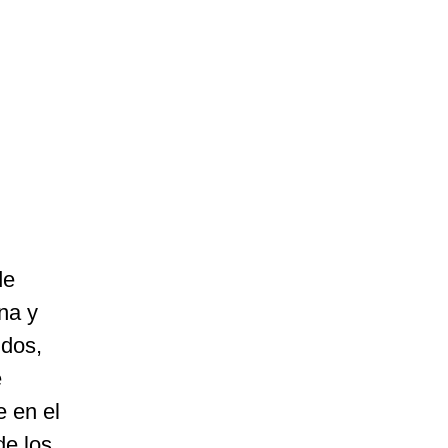
de
una y
idos,
e
e en el
de los