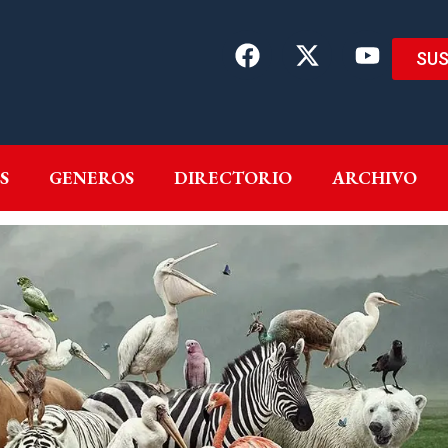
SUS
EMAS
AUTORES
GENEROS
DIRECTORIO
ARCH
S
GENEROS
DIRECTORIO
ARCHIVO