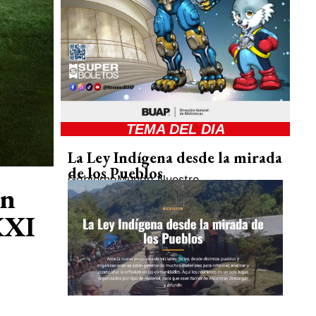
TEMA DEL DIA
La Ley Indígena desde la mirada
de los Pueblos
Gobierno
Mundo Nuestro
ón
 XXI