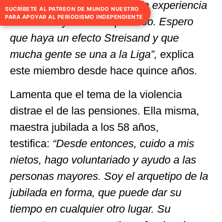
violar todo lo intelectual, toda experiencia
SUCRÍBETE AL PATREON DE MUNDO NUESTRO
PARA APOYAR AL PERIODISMO INDEPENDIENTE
ciudadana y todo compromiso. Espero
que haya un efecto Streisand y que
mucha gente se una a la Liga”,
explica
este miembro desde hace quince años.
Lamenta que el tema de la violencia
distrae el de las pensiones. Ella misma,
maestra jubilada a los 58 años,
testifica:
“Desde entonces, cuido a mis
nietos, hago voluntariado y ayudo a las
personas mayores. Soy el arquetipo de la
jubilada en forma, que puede dar su
tiempo en cualquier otro lugar. Su