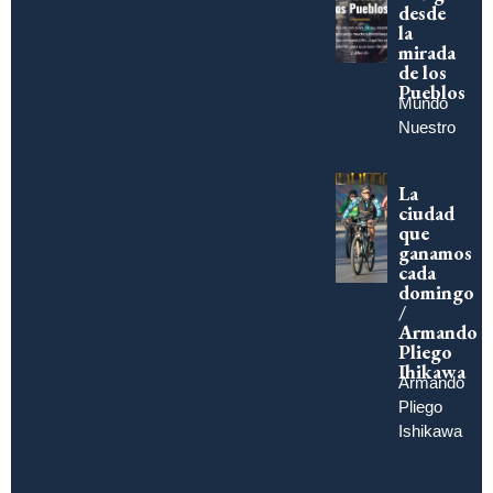
desde
la
mirada
de los
Pueblos
Mundo
Nuestro
La
ciudad
que
ganamos
cada
domingo
/
Armando
Pliego
Ihikawa
Armando
Pliego
Ishikawa