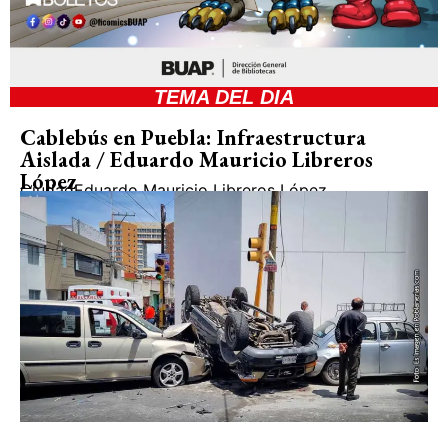
TEMA DEL DIA
Cablebús en Puebla: Infraestructura
Aislada / Eduardo Mauricio Libreros
López
Ciudad
Eduardo Mauricio Libreros López