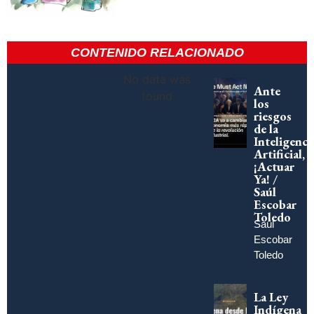
CONTENIDO RELACIONADO
No data was
Ante
found
los
riesgos
de la
Inteligenci
Artificial,
¡Actuar
Ya! /
Saúl
Escobar
Toledo
Saúl
Escobar
Toledo
La Ley
Indígena