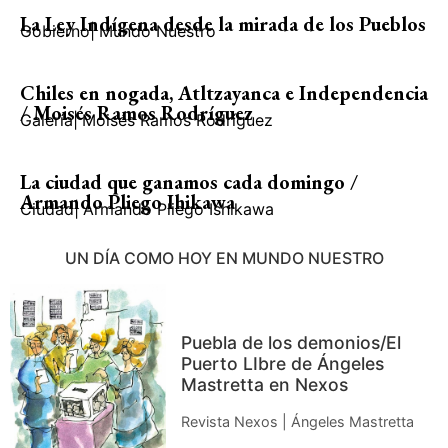
La Ley Indígena desde la mirada de los Pueblos
Gobierno
|
Mundo Nuestro
Chiles en nogada, Atltzayanca e Independencia
/ Moisés Ramos Rodríguez
Galería
|
Moisés Ramos Rodríguez
La ciudad que ganamos cada domingo /
Armando Pliego Ihikawa
Ciudad
|
Armando Pliego Ishikawa
UN DÍA COMO HOY EN MUNDO NUESTRO
Puebla de los demonios/El
Puerto LIbre de Ángeles
Mastretta en Nexos
Revista Nexos | Ángeles Mastretta