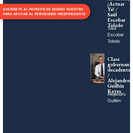
¡Actuar
Ya! /
SUCRÍBETE AL PATREON DE MUNDO NUESTRO
Saúl
PARA APOYAR AL PERIODISMO INDEPENDIENTE
Escobar
Toledo
Saúl
Escobar
Toledo
Clase
gobernant
decadente
/
Alejandro
Guillén
Reyes
Alejandro
Guillén