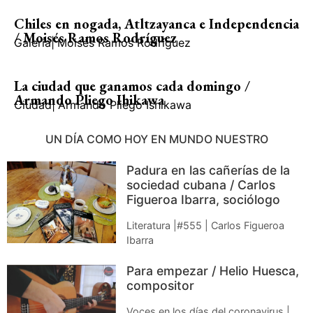
Chiles en nogada, Atltzayanca e Independencia
/ Moisés Ramos Rodríguez
Galería
|
Moisés Ramos Rodríguez
La ciudad que ganamos cada domingo /
Armando Pliego Ihikawa
Ciudad
|
Armando Pliego Ishikawa
UN DÍA COMO HOY EN MUNDO NUESTRO
Padura en las cañerías de la
sociedad cubana / Carlos
Figueroa Ibarra, sociólogo
Literatura |#555 | Carlos Figueroa
Ibarra
Para empezar / Helio Huesca,
compositor
Voces en los días del coronavirus |