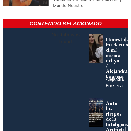
Mundo Nuestro
CONTENIDO RELACIONADO
No data was
Honestida
found
intelectual:
el mí
mismo
del yo
/
Alejandra
Fonseca
Alejandra
Fonseca
Ante
los
riesgos
de la
Inteligenci
Artificial,