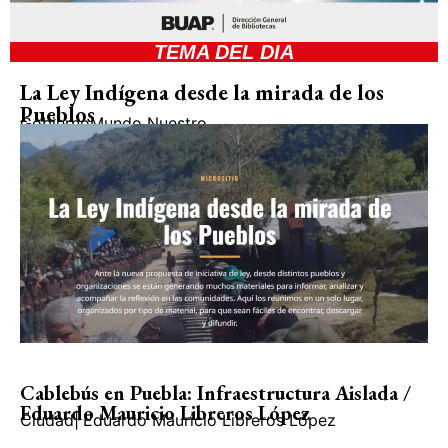
TEMA DEL DIA
La Ley Indígena desde la mirada de los
Pueblos
Gobierno
Mundo Nuestro
Cablebús en Puebla: Infraestructura Aislada /
Eduardo Mauricio Libreros López
Ciudad
|
Eduardo Mauricio Libreros López