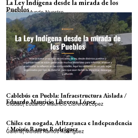
La Ley Indígena desde la mirada de los
Pueblos
Gobierno
Mundo Nuestro
Cablebús en Puebla: Infraestructura Aislada /
Eduardo Mauricio Libreros López
Ciudad
|
Eduardo Mauricio Libreros López
Chiles en nogada, Atltzayanca e Independencia
/ Moisés Ramos Rodríguez
Galería
|
Moisés Ramos Rodríguez