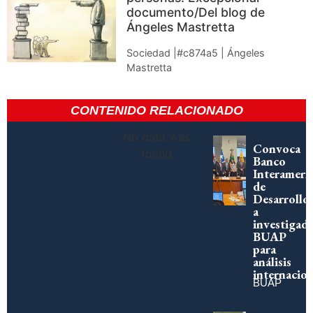
documento/Del blog de
Ángeles Mastretta
Sociedad |#c874a5 | Ángeles
Mastretta
CONTENIDO RELACIONADO
No data was
Convoca
found
Banco
Interameri
de
Desarrollo
a
investigad
BUAP
para
análisis
internacion
BUAP