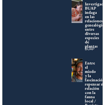
Investigad
BUAP
indaga
en las
relaciones
genealógic
entre
diversas
especies
de
plantas
BUAP
Entre
el
miedo
y la
fascinación
repensar n
relación
con la
fauna
local /