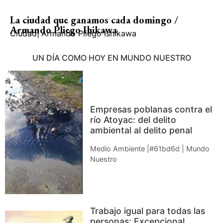
La ciudad que ganamos cada domingo /
Armando Pliego Ihikawa
Ciudad
|
Armando Pliego Ishikawa
UN DÍA COMO HOY EN MUNDO NUESTRO
Empresas poblanas contra el
río Atoyac: del delito
ambiental al delito penal
Medio Ambiente |#61bd6d | Mundo
Nuestro
Trabajo igual para todas las
personas: Excepcional