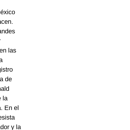
México
acen.
randes
r
en las
a
istro
ia de
nald
 la
. En el
esista
dor y la