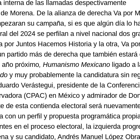
ña interna de las llamadas despectivamente
or de Morena. De la alianza de derecha Va por 
ezaran su campaña, si es que algún día lo h
ral del 2024 se perfilan a nivel nacional dos g
 por Juntos Hacemos Historia y la otra, Va po
n partido más de derecha que también estará 
l año próximo
, Humanismo Mexicano
ligado a l
ndo
y muy probablemente la candidatura sin reg
Eduardo Verástegui, presidente de la Conferenc
ervadora (CPAC) en México y admirador de Do
e de esta contienda electoral será nuevamente
ta con un perfil y propuesta programática propia
tes en el proceso electoral, la izquierda progr
na y su candidato, Andrés Manuel López Obra