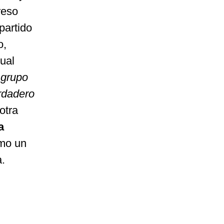
reso
partido
o,
tual
 grupo
rdadero
otra
a
omo un
a.