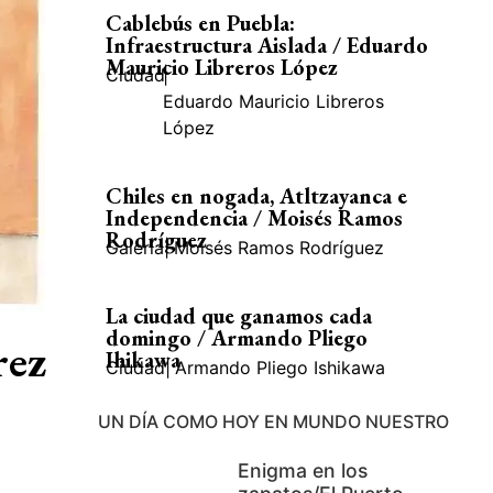
Cablebús en Puebla:
Infraestructura Aislada / Eduardo
Mauricio Libreros López
Ciudad
|
Eduardo Mauricio Libreros
López
Chiles en nogada, Atltzayanca e
Independencia / Moisés Ramos
Rodríguez
Galería
|
Moisés Ramos Rodríguez
La ciudad que ganamos cada
domingo / Armando Pliego
rez
Ihikawa
Ciudad
|
Armando Pliego Ishikawa
UN DÍA COMO HOY EN MUNDO NUESTRO
Enigma en los