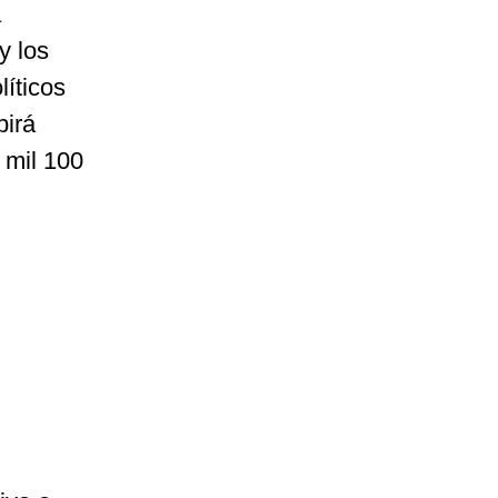
a
y los
líticos
birá
 mil 100