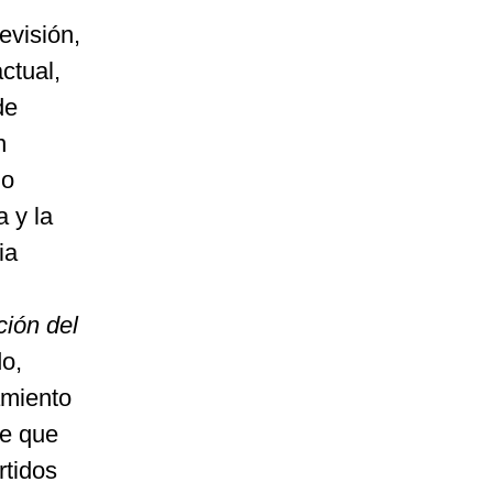
evisión,
actual,
de
n
lo
 y la
ia
ción del
do,
amiento
te que
rtidos