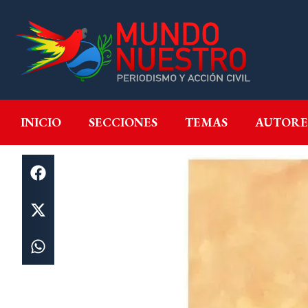
INICIO
SECCIONES
T
INICIO
SECCIONES
TEMAS
AUTORE