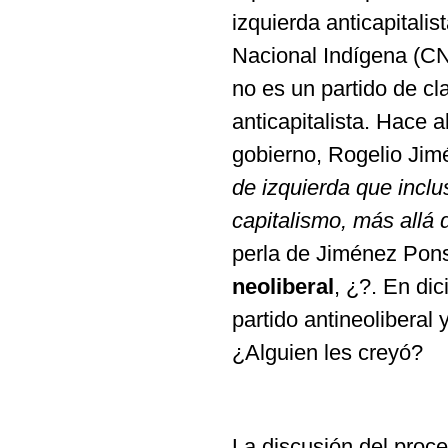
izquierda anticapitali
Nacional Indígena (CN
no es un partido de cl
anticapitalista. Hace a
gobierno, Rogelio Jim
de izquierda que incl
capitalismo, más allá
perla de Jiménez Pons
neoliberal
, ¿?. En di
partido antineoliberal 
¿Alguien les creyó?
La discusión del proce