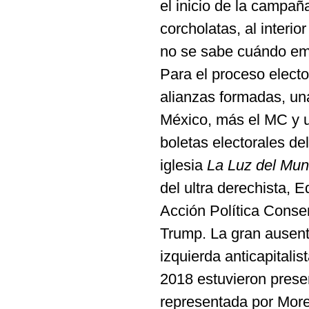
el inicio de la campa
corcholatas, al interi
no se sabe cuándo emp
Para el proceso electo
alianzas formadas, una
México, más el MC y u
boletas electorales de
iglesia
La Luz del Mu
del ultra derechista, 
Acción Política Cons
Trump. La gran ausent
izquierda anticapitalis
2018 estuvieron presen
representada por More