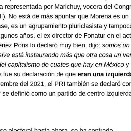
sta representada por Marichuy, vocera del Cong
I). No está de más apuntar que Morena es un 
ase, es un agrupamiento pluriclasista y tampoc
lgunos años. el ex director de Fonatur en el ac
énez Pons lo declaró muy bien, dijo:
somos un
usive está instaurando más que otra cosa un ve
 del capitalismo de cuates que hay en México
y 
 fue su declaración de que
eran una izquierd
ciembre del 2021, el PRI también se declaró c
y se definió como un partido de centro izquierd
so electoral hasta ahora, se ha centrado