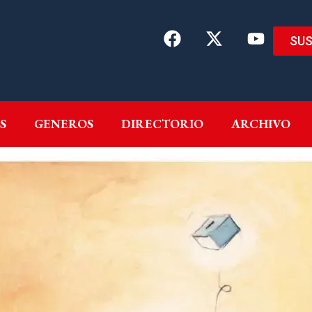
SUS
EMAS
AUTORES
GENEROS
DIRECTORIO
ARCH
S
GENEROS
DIRECTORIO
ARCHIVO