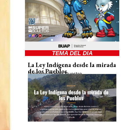
TEMA DEL DIA
La Ley Indígena desde la mirada
de los Pueblos
Gobierno
Mundo Nuestro