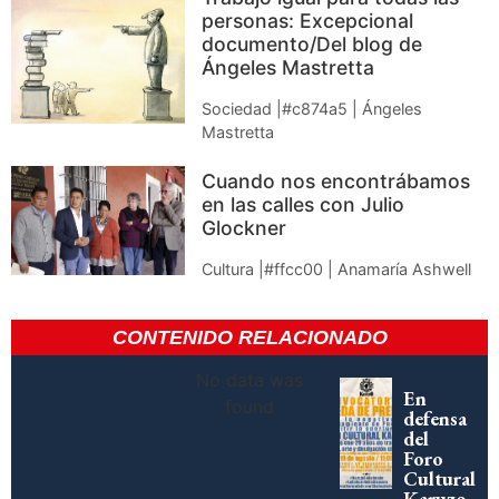
personas: Excepcional
documento/Del blog de
Ángeles Mastretta
Sociedad |#c874a5 | Ángeles
Mastretta
Cuando nos encontrábamos
en las calles con Julio
Glockner
Cultura |#ffcc00 | Anamaría Ashwell
CONTENIDO RELACIONADO
No data was
En
found
defensa
del
Foro
Cultural
Karuzo