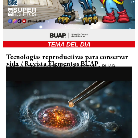
TEMA DEL DIA
Tecnologías reproductivas para conservar
vida / Revista Elementos BUAP
Ciencia y tecnología
Revista Elementos - BUAP