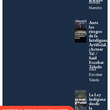
Mundo
Nuestro
Ante
los
riesgos
de la
Inteligenci
Artificial,
¡Actuar
Ya! /
Saúl
Escobar
Toledo
Saúl
Escobar
Toledo
La Ley
Indígena
desde
la