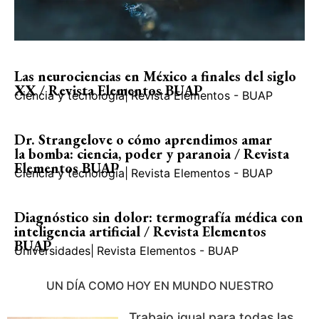
Las neurociencias en México a finales del siglo
XX / Revista Elementos BUAP
Ciencia y tecnología
|
Revista Elementos - BUAP
Dr. Strangelove o cómo aprendimos amar
la bomba: ciencia, poder y paranoia / Revista
Elementos BUAP
Ciencia y tecnología
|
Revista Elementos - BUAP
Diagnóstico sin dolor: termografía médica con
inteligencia artificial / Revista Elementos
BUAP
Universidades
|
Revista Elementos - BUAP
UN DÍA COMO HOY EN MUNDO NUESTRO
Trabajo igual para todas las