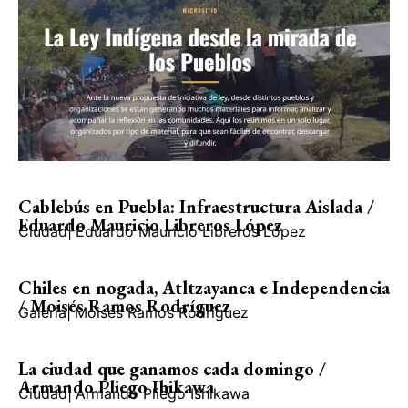
Cablebús en Puebla: Infraestructura Aislada /
Eduardo Mauricio Libreros López
Ciudad
|
Eduardo Mauricio Libreros López
Chiles en nogada, Atltzayanca e Independencia
/ Moisés Ramos Rodríguez
Galería
|
Moisés Ramos Rodríguez
La ciudad que ganamos cada domingo /
Armando Pliego Ihikawa
Ciudad
|
Armando Pliego Ishikawa