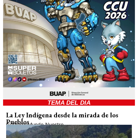
TEMA DEL DIA
La Ley Indígena desde la mirada de los
Pueblos
Gobierno
Mundo Nuestro