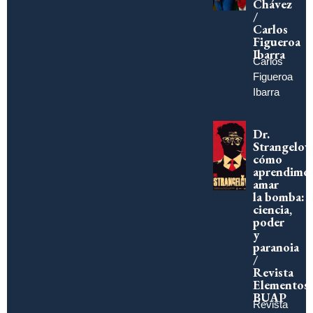
Chávez
/
Carlos
Figueroa
Ibarra
Carlos
Figueroa
Ibarra
Dr.
Strangelov
cómo
aprendimo
amar
la bomba:
ciencia,
poder
y
paranoia
/
Revista
Elementos
BUAP
Revista