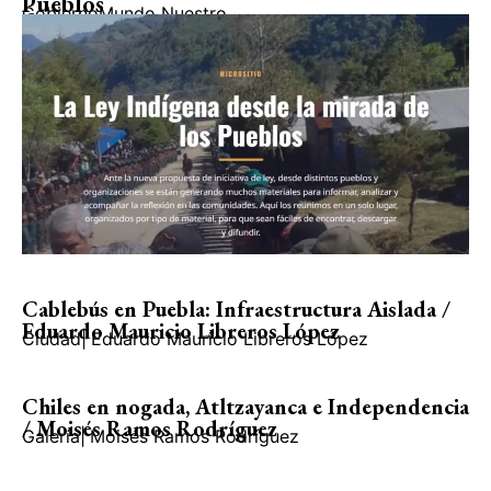
Pueblos
Gobierno
Mundo Nuestro
Cablebús en Puebla: Infraestructura Aislada /
Eduardo Mauricio Libreros López
Ciudad
|
Eduardo Mauricio Libreros López
Chiles en nogada, Atltzayanca e Independencia
/ Moisés Ramos Rodríguez
Galería
|
Moisés Ramos Rodríguez