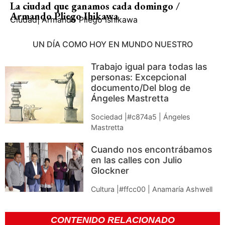
La ciudad que ganamos cada domingo /
Armando Pliego Ihikawa
Ciudad
|
Armando Pliego Ishikawa
UN DÍA COMO HOY EN MUNDO NUESTRO
Trabajo igual para todas las
personas: Excepcional
documento/Del blog de
Ángeles Mastretta
Sociedad |#c874a5 | Ángeles
Mastretta
Cuando nos encontrábamos
en las calles con Julio
Glockner
Cultura |#ffcc00 | Anamaría Ashwell
CONTENIDO RELACIONADO