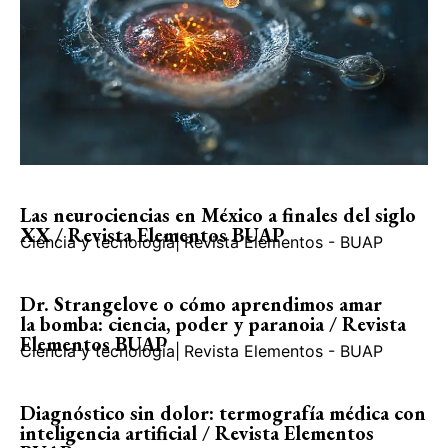
Las neurociencias en México a finales del siglo
XX / Revista Elementos BUAP
Ciencia y tecnología
|
Revista Elementos - BUAP
Dr. Strangelove o cómo aprendimos amar
la bomba: ciencia, poder y paranoia / Revista
Elementos BUAP
Ciencia y tecnología
|
Revista Elementos - BUAP
Diagnóstico sin dolor: termografía médica con
inteligencia artificial / Revista Elementos