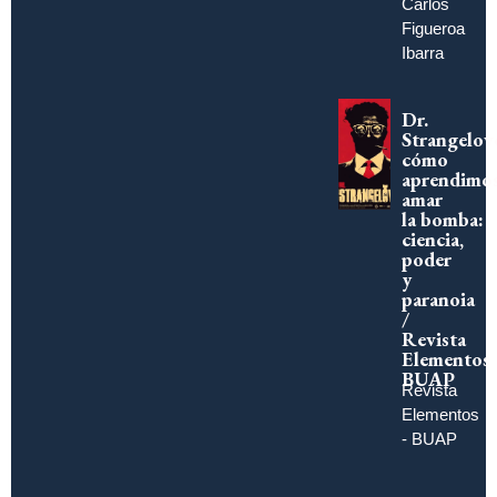
Carlos
Figueroa
Ibarra
Dr.
Strangelov
cómo
aprendimo
amar
la bomba:
ciencia,
poder
y
paranoia
/
Revista
Elementos
BUAP
Revista
Elementos
- BUAP