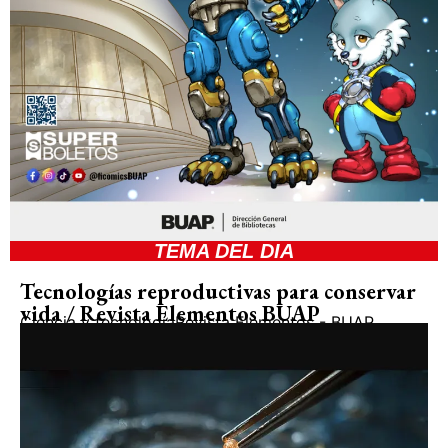
TEMA DEL DIA
Tecnologías reproductivas para conservar
vida / Revista Elementos BUAP
Ciencia y tecnología
Revista Elementos - BUAP