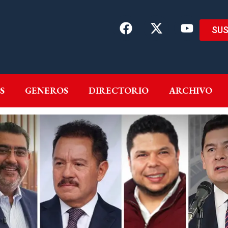
SUS
EMAS
AUTORES
GENEROS
DIRECTORIO
ARCH
S
GENEROS
DIRECTORIO
ARCHIVO