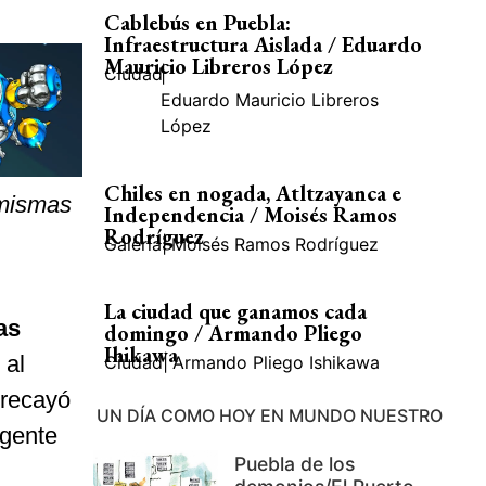
Cablebús en Puebla:
Infraestructura Aislada / Eduardo
Mauricio Libreros López
Ciudad
|
Eduardo Mauricio Libreros
López
Chiles en nogada, Atltzayanca e
 mismas
Independencia / Moisés Ramos
Rodríguez
Galería
|
Moisés Ramos Rodríguez
La ciudad que ganamos cada
as
domingo / Armando Pliego
Ihikawa
 al
Ciudad
|
Armando Pliego Ishikawa
 recayó
UN DÍA COMO HOY EN MUNDO NUESTRO
igente
Puebla de los