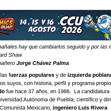
s pañales hay que cambiarlos seguido y por las
nard Shaw
mpañero
Jorge Chávez Palma
las f
uerzas populares
y de
izquierda poblan
os suyos, con historia, perfil y programa propio
do
fue hace 37 años, en 1986. La candidatura
niversidad Autónoma de Puebla, científico y dir
o Comunista Mexicano,
ingeniero Luis Rivera