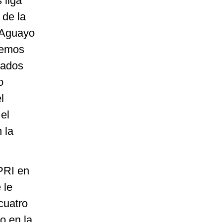
 liga
 de la
a Aguayo
rdemos
tados
o
l
el
 la
PRI en
 le
cuatro
o en la