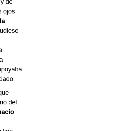
 y de
s ojos
la
udiese
a
na
 apoyaba
 dado.
que
no del
nacio