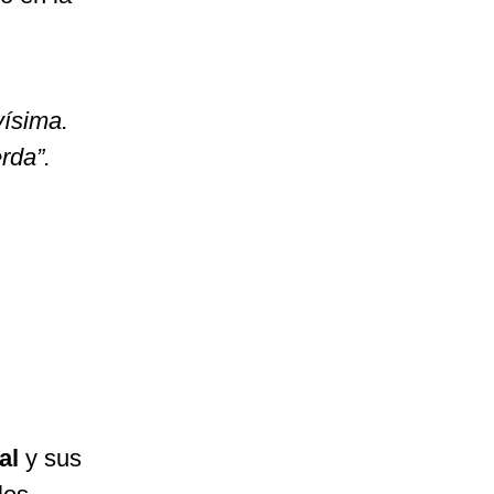
vísima.
rda”.
al
y sus