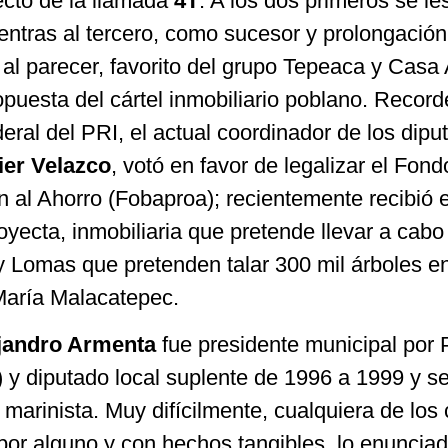
ecto de la llamada
4T
. A los dos primeros se les
entras al tercero, como sucesor y prolongación
y al parecer, favorito del grupo Tepeaca y Cas
opuesta del cártel inmobiliario poblano. Reco
ral del PRI, el actual coordinador de los dipu
ier Velazco
, votó en favor de legalizar el Fond
 al Ahorro (Fobaproa); recientemente recibió e
yecta, inmobiliaria que pretende llevar a cabo 
y Lomas que pretenden talar 300 mil árboles en
aría Malacatepec.
jandro Armenta
fue presidente municipal por 
 y diputado local suplente de 1996 a 1999 y se
 marinista. Muy difícilmente, cualquiera de los 
rubor alguno y con hechos tangibles, lo enunciad