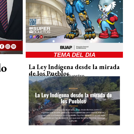
TEMA DEL DIA
do
La Ley Indígena desde la mirada
de los Pueblos
Gobierno
Mundo Nuestro