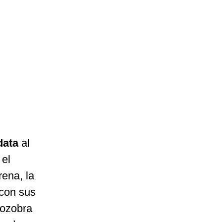
data
al
 el
rena, la
 con sus
zozobra