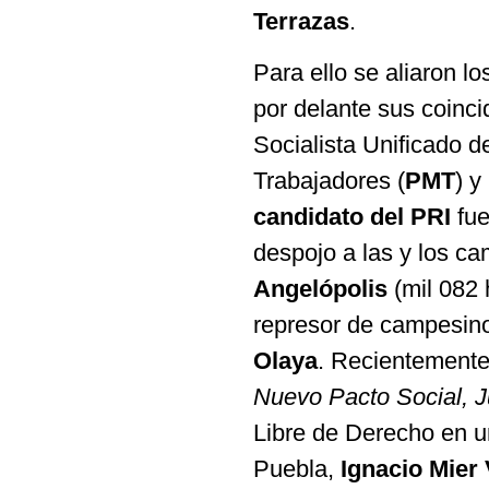
Terrazas
.
Para ello se aliaron l
por delante sus coinci
Socialista Unificado d
Trabajadores (
PMT
) y
candidato del PRI
fue
despojo a las y los c
Angelópolis
(mil 082 
represor de campesin
Olaya
. Recientemente
Nuevo Pacto Social, J
Libre de Derecho en u
Puebla,
Ignacio Mier