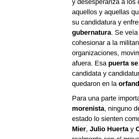
y desesperanza a los c
aquellos y aquellas qu
su candidatura y enfr
gubernatura
. Se veí
cohesionar a la milita
organizaciones, movimi
afuera. Esa
puerta se
candidata y candidatur
quedaron en la
orfand
Para una parte import
morenista
, ninguno d
estado lo sienten com
Mier
,
Julio Huerta
y