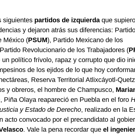
os siguientes
partidos de izquierda
que supier
dencias y dejaron atrás sus diferencias: Partid
e México (
PSUM
), Partido Mexicano de los
 Partido Revolucionario de los Trabajadores (
P
 un político frívolo, rapaz y corrupto que dio ini
ampesinos de los ejidos de lo que hoy conforma
hectáreas, Reserva Territorial Atlixcáyotl-Quetz
os y obreros, el hombre de Champusco,
Maria
, Piña Olaya reapareció en Puebla en el foro
H
usticia y Estado de Derecho
, realizado en la 
n acto convocado por el precandidato al gobie
 Velasco
. Vale la pena recordar que
el ingenie