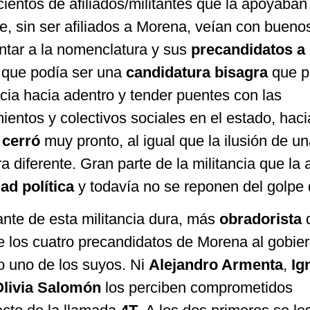
ientos de afiliados/militantes que la apoyaban
e, sin ser afiliados a Morena, veían con bueno
entar a la nomenclatura y sus
precandidatos a 
a que podía ser una
candidatura bisagra
que p
ncia hacia adentro y tender puentes con las
entos y colectivos sociales en el estado, haci
 cerró
muy pronto, al igual que la ilusión de u
a diferente. Gran parte de la militancia que la
ad política
y todavía no se reponen del golpe
ante de esta militancia dura, más
obradorista
e los cuatro precandidatos de Morena al gobier
o uno de los suyos. Ni
Alejandro Armenta
,
Ig
Olivia Salomón
los perciben comprometidos