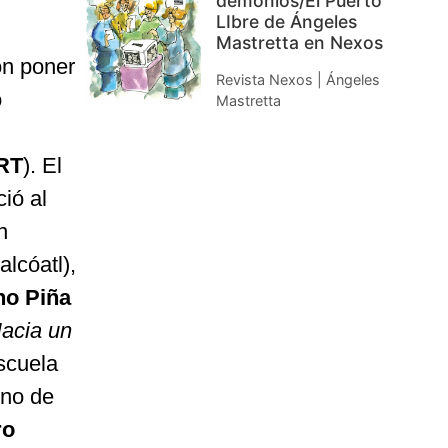
demonios/El Puerto
LIbre de Ángeles
Mastretta en Nexos
on poner
Revista Nexos | Ángeles
o
Mastretta
RT
). El
ció al
n
alcóatl),
no Piña
acia un
Escuela
rno de
ro